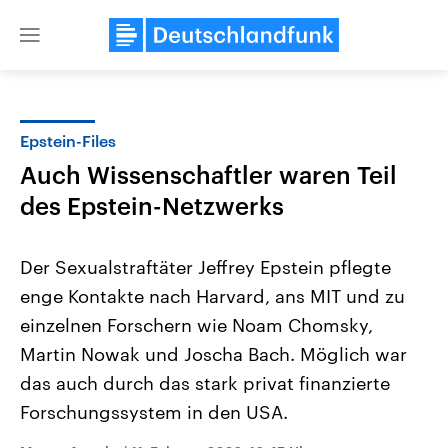
Close
menu
Epstein-Files
Themen
Auch Wissenschaftler waren Teil
des Epstein-Netzwerks
Der Sexualstraftäter Jeffrey Epstein pflegte
enge Kontakte nach Harvard, ans MIT und zu
einzelnen Forschern wie Noam Chomsky,
Landtagswahl Sachsen-Anhalt
USA
Martin Nowak und Joscha Bach. Möglich war
2026
Aktuelle Beiträge, Analys
das auch durch das stark privat finanzierte
Alle Informationen
Hintergründe
Sachsen-Anhalt wählt am 6.
Wirtschaftlich und militäri
Forschungssystem in den USA.
September 2026 einen neuen
gehören die Vereinigten S
Landtag. Seit 2021 wird das
den mächtigsten Ländern 
Bundesland von einer Koalition aus
mit großem Einfluss auf d