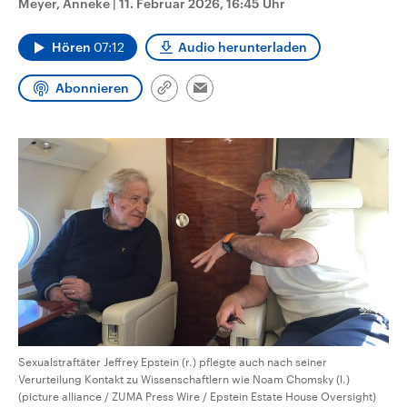
Meyer, Anneke
|
11. Februar 2026, 16:45 Uhr
CDU, SPD und FDP regiert.-
aktuelle Weltgeschehen.
Umfragen, Prognosen,
Wahlprogramme, aktuelle Berichte
Hören
07:12
Audio herunterladen
Sendungen
Programm
Podcasts
und Hintergründe zu den Parteien
und Kandidaten der anstehenden
Wahl.
Abonnieren
Link
Email
Audio-Archiv
kopieren/teilen
Sexualstraftäter Jeffrey Epstein (r.) pflegte auch nach seiner
Verurteilung Kontakt zu Wissenschaftlern wie Noam Chomsky (l.)
(picture alliance / ZUMA Press Wire / Epstein Estate House Oversight)