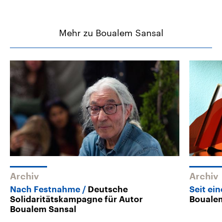
Mehr zu Boualem Sansal
Archiv
Archiv
Nach Festnahme
Deutsche
Seit ei
Solidaritätskampagne für Autor
Boualem
Boualem Sansal