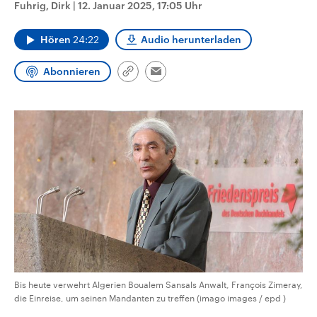
Fuhrig, Dirk
|
12. Januar 2025, 17:05 Uhr
aktuelle Weltgeschehen.
Diese wird wie die Hisboll
Libanon vom Iran unterstüt
Hören
24:22
Audio herunterladen
Sendungen
Programm
Podcasts
Abonnieren
Link
Audio-Archiv
Email
kopieren/teilen
Bis heute verwehrt Algerien Boualem Sansals Anwalt, François Zimeray,
die Einreise, um seinen Mandanten zu treffen (imago images / epd )