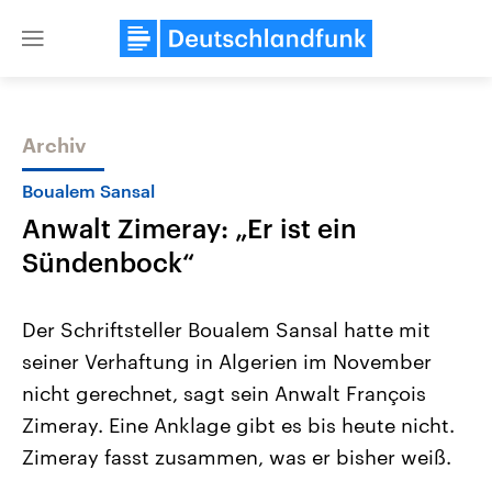
Close
menu
Archiv
Themen
Boualem Sansal
Anwalt Zimeray: „Er ist ein
Sündenbock“
Der Schriftsteller Boualem Sansal hatte mit
seiner Verhaftung in Algerien im November
USA
Nahostkonflikt
nicht gerechnet, sagt sein Anwalt François
Aktuelle Beiträge, Analysen und
Aktuelle Lage und Hinter
Der Überfall der palästine
Hintergründe
Zimeray. Eine Anklage gibt es bis heute nicht.
Wirtschaftlich und militärisch
Terrororganisation Hamas
gehören die Vereinigten Staaten zu
Oktober 2023 auf Israel ha
Zimeray fasst zusammen, was er bisher weiß.
den mächtigsten Ländern der Erde,
Region wieder die Gewalt 
mit großem Einfluss auf das
Israel möchte die Hamas z