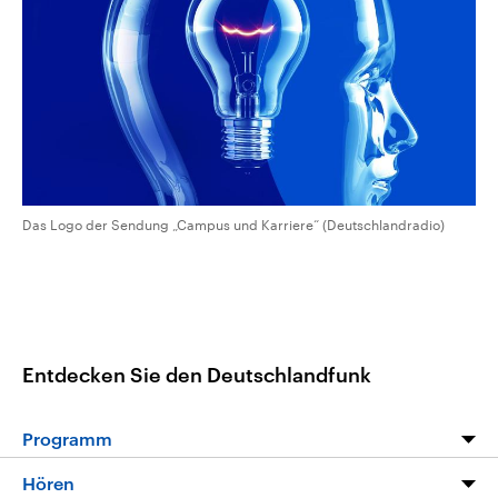
CDU, SPD und FDP regiert.-
aktuelle Weltgeschehen.
Umfragen, Prognosen,
Wahlprogramme, aktuelle Berichte
Sendungen
Programm
Podcasts
und Hintergründe zu den Parteien
und Kandidaten der anstehenden
Wahl.
Audio-Archiv
Das Logo der Sendung „Campus und Karriere“ (Deutschlandradio)
Entdecken Sie den Deutschlandfunk
Programm
Programm
Hören