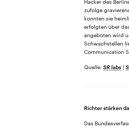
Hacker des Berli
zufolge graviere
konnten sie heiml
erfolgten über da
angeboten wird un
Schwachstellen l
Communication Ser
Quelle:
SR labs
|
S
Richter stärken d
Das Bundesverfass