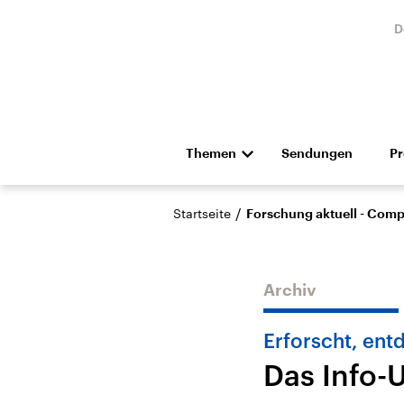
D
Themen
Sendungen
P
Die Nachrichten
Politik
/
Startseite
Forschung aktuell - Com
Hörspiel und Feature
Musik
Archiv
Erforscht, ent
Das Info-
Landtagswahl Sachsen-
USA
Anhalt 2026
Aktuel