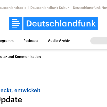
eutschlandradio
Deutschlandfunk Kultur
Deutschlandfunk No
rogramm
Podcasts
Audio-Archiv
Wirtschaft
Wissen
Kultur
Europa
Gesellschaf
puter und Kommunikation
deckt, entwickelt
Update
Nahostkonflikt
Iran
le Beiträge,
Aktuelle Lage und
Aktuelle Lage und