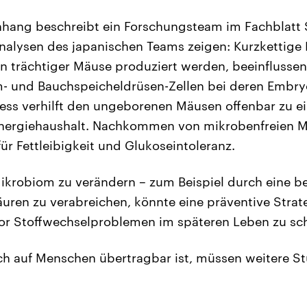
ang beschreibt ein Forschungsteam im Fachblatt 
nalysen des japanischen Teams zeigen: Kurzkettige 
 trächtiger Mäuse produziert werden, beeinflussen
m- und Bauchspeicheldrüsen-Zellen bei deren Embry
ess verhilft den ungeborenen Mäusen offenbar zu e
nergiehaushalt. Nachkommen von mikrobenfreien M
ür Fettleibigkeit und Glukoseintoleranz.
ikrobiom zu verändern – zum Beispiel durch eine b
säuren zu verabreichen, könnte eine präventive Strat
r Stoffwechselproblemen im späteren Leben zu sc
h auf Menschen übertragbar ist, müssen weitere Stu