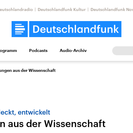
eutschlandradio
Deutschlandfunk Kultur
Deutschlandfunk No
rogramm
Podcasts
Audio-Archiv
Wirtschaft
Wissen
Kultur
Europa
Gesellschaf
ngen aus der Wissenschaft
deckt, entwickelt
 aus der Wissenschaft
Nahostkonflikt
Iran
le Beiträge,
Aktuelle Lage und
Aktuelle Lage und