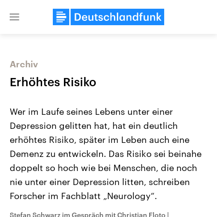
Close
menu
Archiv
Themen
Erhöhtes Risiko
Wer im Laufe seines Lebens unter einer
Depression gelitten hat, hat ein deutlich
erhöhtes Risiko, später im Leben auch eine
Demenz zu entwickeln. Das Risiko sei beinahe
doppelt so hoch wie bei Menschen, die noch
Landtagswahl Sachsen-Anhalt
USA
2026
Aktuelle Beiträge, Analys
nie unter einer Depression litten, schreiben
Alle Informationen
Hintergründe
Sachsen-Anhalt wählt am 6.
Wirtschaftlich und militäri
Forscher im Fachblatt „Neurology“.
September 2026 einen neuen
gehören die Vereinigten S
Landtag. Seit 2021 wird das
den mächtigsten Ländern 
Stefan Schwarz im Gespräch mit Christian Floto
|
Bundesland von einer Koalition aus
mit großem Einfluss auf d