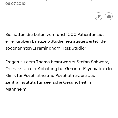
CDU, SPD und FDP regiert.-
aktuelle Weltgeschehen.
06.07.2010
Umfragen, Prognosen,
Wahlprogramme, aktuelle Berichte
Sendungen
Programm
Podcasts
und Hintergründe zu den Parteien
Link
Emai
und Kandidaten der anstehenden
kopieren/te
Wahl.
Audio-Archiv
Sie hatten die Daten von rund 1000 Patienten aus
einer großen Langzeit-Studie neu ausgewertet, der
sogenannten „Framingham Herz Studie“.
Fragen zu dem Thema beantwortet Stefan Schwarz,
Oberarzt an der Abteilung für Geronto-Psychiatrie der
Klinik für Psychiatrie und Psychotherapie des
Zentralinstituts für seelische Gesundheit in
Mannheim