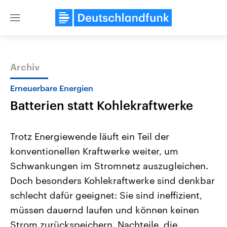
Close
menu
Archiv
Themen
Erneuerbare Energien
Batterien statt Kohlekraftwerke
Trotz Energiewende läuft ein Teil der
konventionellen Kraftwerke weiter, um
Schwankungen im Stromnetz auszugleichen.
Landtagswahl Sachsen-Anhalt
USA
Doch besonders Kohlekraftwerke sind denkbar
2026
Aktuelle Beiträge, Analys
Alle Informationen
schlecht dafür geeignet: Sie sind ineffizient,
Hintergründe
Sachsen-Anhalt wählt am 6.
Wirtschaftlich und militäri
müssen dauernd laufen und können keinen
September 2026 einen neuen
gehören die Vereinigten S
Landtag. Seit 2021 wird das
den mächtigsten Ländern 
Strom zurückspeichern. Nachteile, die
Bundesland von einer Koalition aus
mit großem Einfluss auf d