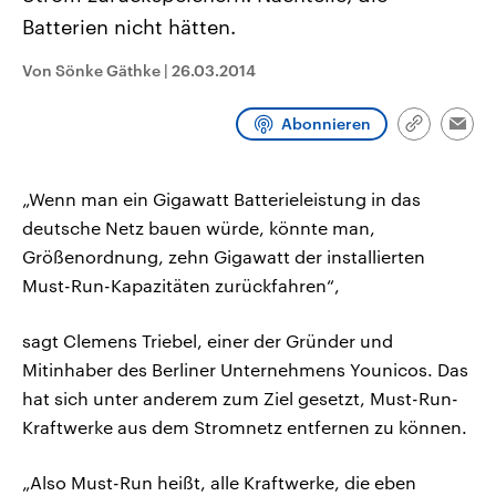
CDU, SPD und FDP regiert.-
aktuelle Weltgeschehen.
Batterien nicht hätten.
Umfragen, Prognosen,
Wahlprogramme, aktuelle Berichte
Sendungen
Programm
Podcasts
und Hintergründe zu den Parteien
Von Sönke Gäthke
|
26.03.2014
und Kandidaten der anstehenden
Wahl.
Audio-Archiv
Abonnieren
Link
Emai
kopieren/te
„Wenn man ein Gigawatt Batterieleistung in das
deutsche Netz bauen würde, könnte man,
Größenordnung, zehn Gigawatt der installierten
Must-Run-Kapazitäten zurückfahren“,
sagt Clemens Triebel, einer der Gründer und
Mitinhaber des Berliner Unternehmens Younicos. Das
hat sich unter anderem zum Ziel gesetzt, Must-Run-
Kraftwerke aus dem Stromnetz entfernen zu können.
„Also Must-Run heißt, alle Kraftwerke, die eben