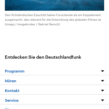
Den Grönländischen Eisschild haben Forschende als ein Kippelement
ausgemacht, das relevant für die Entwicklung des globalen Klimas ist.
(imago / imagebroker / Gabriel Gersch)
Entdecken Sie den Deutschlandfunk
Programm
Programm
Hören
Alle Sendungen
Livestream
Kontakt
Die Nachrichten
Audios
Hörerservice
Service
Nachrichtenleicht
Podcasts
Social Media
FAQ