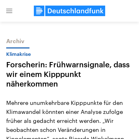
Close
menu
Archiv
Themen
Klimakrise
Forscherin: Frühwarnsignale, dass
wir einem Kipppunkt
näherkommen
Mehrere unumkehrbare Kipppunkte für den
Landtagswahl Sachsen-Anhalt
USA
Klimawandel könnten einer Analyse zufolge
2026
Aktuelle Beiträge, Analys
Alle Informationen
Hintergründe
früher als gedacht erreicht werden. „Wir
Sachsen-Anhalt wählt am 6.
Wirtschaftlich und militäri
September 2026 einen neuen
gehören die Vereinigten S
beobachten schon Veränderungen in
Landtag. Seit 2021 wird das
den mächtigsten Ländern 
Bundesland von einer Koalition aus
Kippelementen“, sagte Ricarda Winkelmann
mit großem Einfluss auf d