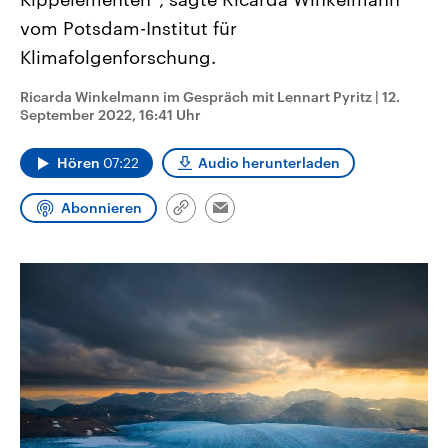
CDU, SPD und FDP regiert.-
aktuelle Weltgeschehen.
vom Potsdam-Institut für
Umfragen, Prognosen,
Wahlprogramme, aktuelle Berichte
Klimafolgenforschung.
Sendungen
Programm
Podcasts
und Hintergründe zu den Parteien
und Kandidaten der anstehenden
Wahl.
Ricarda Winkelmann im Gespräch mit Lennart Pyritz
|
12.
Audio-Archiv
September 2022, 16:41 Uhr
Hören
07:22
Audio herunterladen
Abonnieren
Link
Email
kopieren/teilen