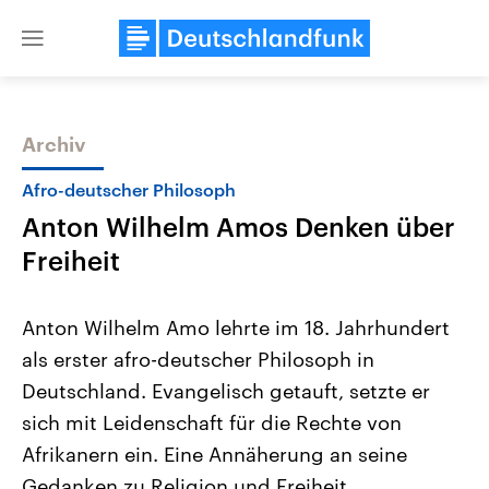
Close
menu
Archiv
Themen
Afro-deutscher Philosoph
Anton Wilhelm Amos Denken über
Freiheit
Anton Wilhelm Amo lehrte im 18. Jahrhundert
als erster afro-deutscher Philosoph in
Landtagswahl Sachsen-Anhalt
USA
Deutschland. Evangelisch getauft, setzte er
2026
Aktuelle Beiträge, Analys
Alle Informationen
Hintergründe
sich mit Leidenschaft für die Rechte von
Sachsen-Anhalt wählt am 6.
Wirtschaftlich und militäri
September 2026 einen neuen
gehören die Vereinigten S
Afrikanern ein. Eine Annäherung an seine
Landtag. Seit 2021 wird das
den mächtigsten Ländern 
Gedanken zu Religion und Freiheit.
Bundesland von einer Koalition aus
mit großem Einfluss auf d