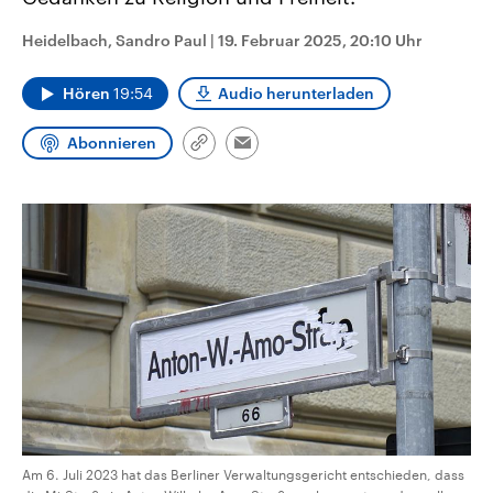
CDU, SPD und FDP regiert.-
aktuelle Weltgeschehen.
Umfragen, Prognosen,
Heidelbach, Sandro Paul
|
19. Februar 2025, 20:10 Uhr
Wahlprogramme, aktuelle Berichte
Sendungen
Programm
Podcasts
und Hintergründe zu den Parteien
und Kandidaten der anstehenden
Hören
19:54
Audio herunterladen
Wahl.
Audio-Archiv
Abonnieren
Link
Email
kopieren/teilen
Am 6. Juli 2023 hat das Berliner Verwaltungsgericht entschieden, dass