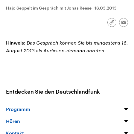
CDU, SPD und FDP regiert.-
aktuelle Weltgeschehen.
Hajo Seppelt im Gespräch mit Jonas Reese
|
16.03.2013
Umfragen, Prognosen,
Wahlprogramme, aktuelle Berichte
Sendungen
Programm
Podcasts
und Hintergründe zu den Parteien
und Kandidaten der anstehenden
Link
Emai
Wahl.
kopieren/te
Audio-Archiv
Hinweis:
Das Gespräch können Sie bis mindestens 16.
August 2013 als Audio-on-demand abrufen.
Entdecken Sie den Deutschlandfunk
Programm
Programm
Hören
Alle Sendungen
Livestream
Kontakt