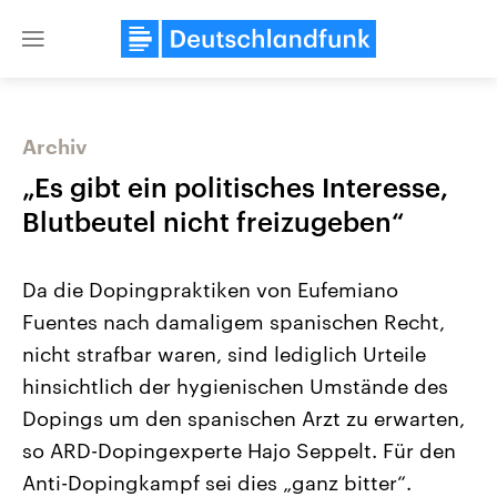
Close
menu
Archiv
Themen
„Es gibt ein politisches Interesse,
Blutbeutel nicht freizugeben“
Da die Dopingpraktiken von Eufemiano
Fuentes nach damaligem spanischen Recht,
nicht strafbar waren, sind lediglich Urteile
hinsichtlich der hygienischen Umstände des
Landtagswahl Sachsen-Anhalt
USA
2026
Aktuelle Beiträge, Analys
Dopings um den spanischen Arzt zu erwarten,
Alle Informationen
Hintergründe
Sachsen-Anhalt wählt am 6.
Wirtschaftlich und militäri
so ARD-Dopingexperte Hajo Seppelt. Für den
September 2026 einen neuen
gehören die Vereinigten S
Landtag. Seit 2021 wird das
den mächtigsten Ländern 
Anti-Dopingkampf sei dies „ganz bitter“.
Bundesland von einer Koalition aus
mit großem Einfluss auf d