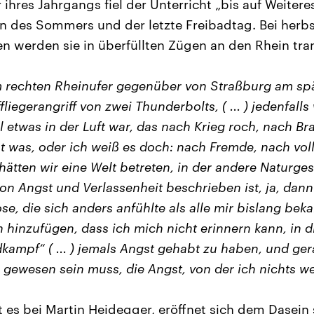
ihres Jahrgangs fiel der Unterricht „bis auf Weitere
 des Sommers und der letzte Freibadtag. Bei herbst
werden sie in überfüllten Zügen an den Rhein tran
m rechten Rheinufer gegenüber von Straßburg am sp
fliegerangriff von zwei Thunderbolts, ( ... ) jedenfalls
l etwas in der Luft war, das nach Krieg roch, nach B
ht was, oder ich weiß es doch: nach Fremde, nach v
 hätten wir eine Welt betreten, in der andere Naturge
on Angst und Verlassenheit beschrieben ist, ja, dann
e, die sich anders anfühlte als alle mir bislang bekan
ich hinzufügen, dass ich mich nicht erinnern kann, in 
ampf“ ( ... ) jemals Angst gehabt zu haben, und ge
ig gewesen sein muss, die Angst, von der ich nichts we
t es bei Martin Heidegger, eröffnet sich dem Dasein 