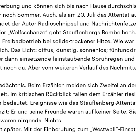
erbung und können sich bis nach Hause durchschl
noch Sommer. Auch, als am 20. Juli das Attentat auf
det der Autor Radioschnipsel und Nachrichtenfetze
er „Wolfsschanze“ geht Stauffenbergs Bombe hoch. 
Freibadbetrieb bei solide-trockener Hitze. Wie war
sich. Das Licht: diffus, dunstig, sonnenlos; fünfundd
r dann einsetzende feinstäubende Sprühregen und d
st noch da. Aber vom weiteren Verlauf des Nachmitta
dächtnis. Beim Erzählen melden sich Zweifel an de
it. Im kritischen Rückblick fallen dem Erzähler ries
 bedeutet, Ereignisse wie das Stauffenberg-Attentat
zit: Er und seine Freunde waren auf keiner Seite. Si
 waren nirgends. Nichts.
t später. Mit der Einberufung zum „Westwall“-Einsat