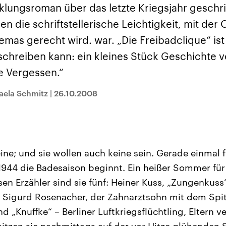
sen und
Hintergründe
Hintergründe
cklungsroman über das letzte Kriegsjahr geschr
Der Überfall der
Der Iran – seit der
rgründe
haftlich und
palästinensischen
Islamischen Revolu
gen die schriftstellerische Leichtigkeit, mit der 
risch gehören die
Terrororganisation
1979 auch Islamisc
igten Staaten zu
Hamas im Oktober 2023
Republik Iran – ist e
mas gerecht wird. war. „Die Freibadclique“ is
ächtigsten
auf Israel hat in der
von einem
n der Erde, mit
Region wieder die
Religionsführer auto
schreiben kann: ein kleines Stück Geschichte 
 Einfluss auf das
Gewalt entfacht. Israel
regierter Staat im 
le Weltgeschehen.
möchte die Hamas
Osten. Eine Feindsc
e Vergessen.“
zerstören. Diese wird wie
zu Israel und zu de
die Hisbollah im Libanon
ist fest in der
vom Iran unterstützt.
Staatsideologie
aela Schmitz
|
26.10.2008
verankert.
eine; und sie wollen auch keine sein. Gerade einmal 
li 1944 die Badesaison beginnt. Ein heißer Sommer für
n Erzähler sind sie fünf: Heiner Kuss, „Zungenkuss
t; Sigurd Rosenacher, der Zahnarztsohn mit dem Sp
 „Knuffke“ – Berliner Luftkriegsflüchtling, Eltern v