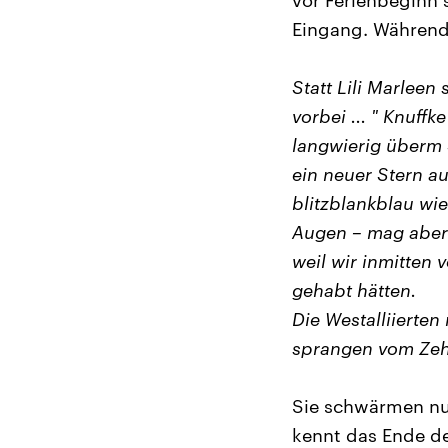
vor Ferienbeginn 
Eingang. Während
Statt Lili Marleen
vorbei ... " Knuff
langwierig überm S
ein neuer Stern a
blitzblankblau wi
Augen – mag aber 
weil wir inmitten
gehabt hätten.
Die Westalliierte
sprangen vom Zeh
Sie schwärmen nur
kennt das Ende de