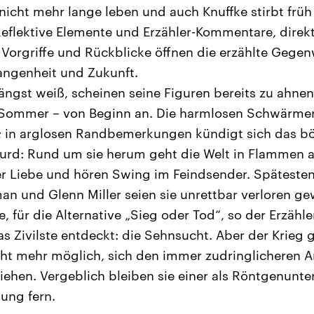
icht mehr lange leben und auch Knuffke stirbt früh
eflektive Elemente und Erzähler-Kommentare, direk
 Vorgriffe und Rückblicke öffnen die erzählte Gegen
angenheit und Zukunft.
ängst weiß, scheinen seine Figuren bereits zu ahnen.
Sommer – von Beginn an. Die harmlosen Schwärmer
; in arglosen Randbemerkungen kündigt sich das b
absurd: Rund um sie herum geht die Welt in Flammen a
er Liebe und hören Swing im Feindsender. Späteste
 und Glenn Miller seien sie unrettbar verloren ge
, für die Alternative „Sieg oder Tod“, so der Erzähle
s Zivilste entdeckt: die Sehnsucht. Aber der Krieg g
nicht mehr möglich, sich den immer zudringlicheren
iehen. Vergeblich bleiben sie einer als Röntgenunt
ung fern.