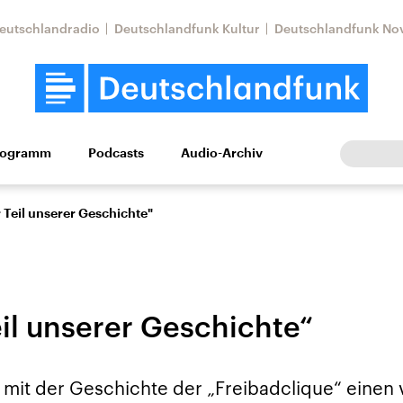
eutschlandradio
Deutschlandfunk Kultur
Deutschlandfunk No
rogramm
Podcasts
Audio-Archiv
Wirtschaft
Wissen
Kultur
Europa
Gesellschaf
 Teil unserer Geschichte"
eil unserer Geschichte“
Nahostkonflikt
Iran
t mit der Geschichte der „Freibadclique“ einen
le Beiträge,
Aktuelle Lage und
Aktuelle Lage und