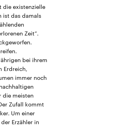
 die existenzielle
n ist das damals
zählenden
rlorenen Zeit“.
ückgeworfen.
reifen.
Jährigen bei ihrem
m Erdreich,
äumen immer noch
nachhaltigen
r die meisten
 Der Zufall kommt
cker. Um einer
der Erzähler in