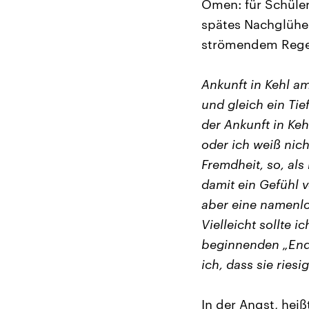
Omen: für Schüler 
spätes Nachglühen
strömendem Regen 
Ankunft in Kehl a
und gleich ein Tief
der Ankunft in Keh
oder ich weiß nic
Fremdheit, so, als
damit ein Gefühl v
aber eine namenlos
Vielleicht sollte 
beginnenden „Endk
ich, dass sie ries
In der Angst, heiß