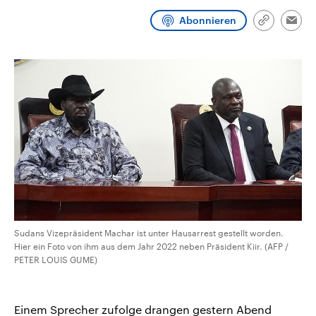
CDU, SPD und FDP regiert.-
aktuelle Weltgeschehen.
Umfragen, Prognosen,
Abonnieren
Link
Emai
Wahlprogramme, aktuelle Berichte
kopieren/te
Sendungen
Programm
Podcasts
und Hintergründe zu den Parteien
und Kandidaten der anstehenden
Wahl.
Audio-Archiv
Sudans Vizepräsident Machar ist unter Hausarrest gestellt worden.
Hier ein Foto von ihm aus dem Jahr 2022 neben Präsident Kiir. (AFP /
PETER LOUIS GUME)
Einem Sprecher zufolge drangen gestern Abend