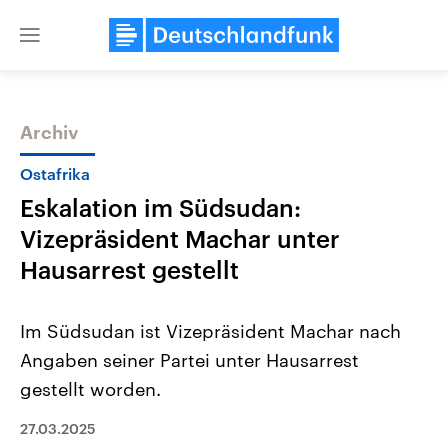
Close
menu
Archiv
Themen
Ostafrika
Eskalation im Südsudan:
Vizepräsident Machar unter
Hausarrest gestellt
Im Südsudan ist Vizepräsident Machar nach
Landtagswahl Sachsen-Anhalt
USA
Angaben seiner Partei unter Hausarrest
2026
Aktuelle Beiträge, Analys
Alle Informationen
Hintergründe
gestellt worden.
Sachsen-Anhalt wählt am 6.
Wirtschaftlich und militäri
September 2026 einen neuen
gehören die Vereinigten S
Landtag. Seit 2021 wird das
27.03.2025
den mächtigsten Ländern 
Bundesland von einer Koalition aus
mit großem Einfluss auf d