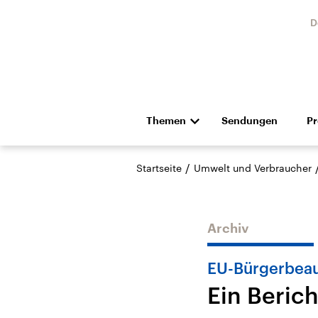
D
Themen
Sendungen
P
Die Nachrichten
Politik
/
Startseite
Umwelt und Verbraucher
Hörspiel und Feature
Musik
Archiv
EU-Bürgerbeau
Ein Berich
Landtagswahl Sachsen-
USA
Anhalt 2026
Aktuel