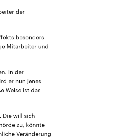
eiter der
effekts besonders
ge Mitarbeiter und
en. In der
ird er nun jenes
e Weise ist das
 Die will sich
hörde zu, könnte
chliche Veränderung