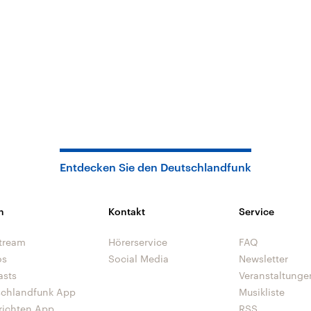
Entdecken Sie den Deutschlandfunk
n
Kontakt
Service
tream
Hörerservice
FAQ
os
Social Media
Newsletter
asts
Veranstaltunge
schlandfunk App
Musikliste
richten App
RSS