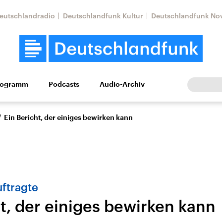
eutschlandradio
Deutschlandfunk Kultur
Deutschlandfunk No
rogramm
Podcasts
Audio-Archiv
Wirtschaft
Wissen
Kultur
Europa
Gesellschaf
/
Ein Bericht, der einiges bewirken kann
ftragte
t, der einiges bewirken kann
Nahostkonflikt
Iran
le Beiträge,
Aktuelle Lage und
Aktuelle Lage und