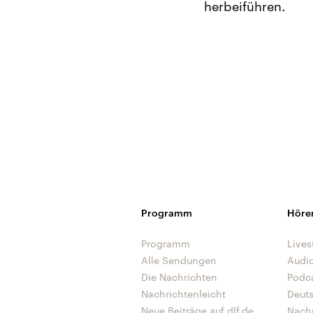
herbeiführen.
Programm
Höre
Programm
Lives
Alle Sendungen
Audi
Die Nachrichten
Podc
Nachrichtenleicht
Deut
Neue Beiträge auf dlf.de
Nach