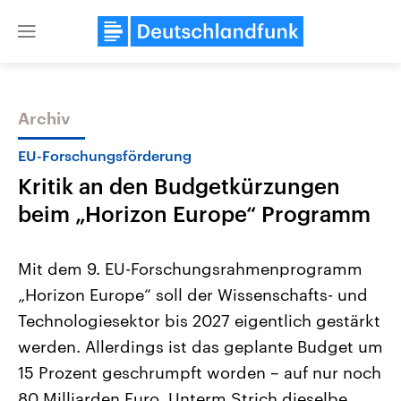
Close
menu
Archiv
Themen
EU-Forschungsförderung
Kritik an den Budgetkürzungen
beim „Horizon Europe“ Programm
Mit dem 9. EU-Forschungsrahmenprogramm
„Horizon Europe“ soll der Wissenschafts- und
Landtagswahl Sachsen-Anhalt
USA
Technologiesektor bis 2027 eigentlich gestärkt
2026
Aktuelle Beiträge, Analys
Alle Informationen
Hintergründe
werden. Allerdings ist das geplante Budget um
Sachsen-Anhalt wählt am 6.
Wirtschaftlich und militäri
September 2026 einen neuen
gehören die Vereinigten S
15 Prozent geschrumpft worden – auf nur noch
Landtag. Seit 2021 wird das
den mächtigsten Ländern 
80 Milliarden Euro. Unterm Strich dieselbe
Bundesland von einer Koalition aus
mit großem Einfluss auf d