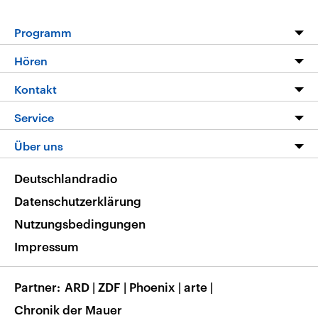
Programm
Programm
Hören
Alle Sendungen
Livestream
Kontakt
Die Nachrichten
Audios
Hörerservice
Service
Nachrichtenleicht
Podcasts
Social Media
FAQ
Über uns
Neue Beiträge auf dlf.de
Deutschlandfunk App
Newsletter
Deutschlandradio
Themen-Schwerpunkte
Nachrichten App
Deutschlandradio
Veranstaltungen
Presse
Frequenzen
Datenschutzerklärung
Musikliste
Ausbildung und Karriere
Nutzungsbedingungen
RSS
Transparenz
Impressum
Korrekturen
Barrierefreiheit
Partner
ARD
|
ZDF
|
Phoenix
|
arte
|
Chronik der Mauer