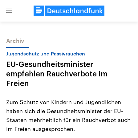
Close
menu
Archiv
Themen
Jugendschutz und Passivrauchen
EU-Gesundheitsminister
empfehlen Rauchverbote im
Freien
Zum Schutz von Kindern und Jugendlichen
Landtagswahl Sachsen-Anhalt
USA
haben sich die Gesundheitsminister der EU-
2026
Aktuelle Beiträge, Analys
Alle Informationen
Hintergründe
Staaten mehrheitlich für ein Rauchverbot auch
Sachsen-Anhalt wählt am 6.
Wirtschaftlich und militäri
September 2026 einen neuen
gehören die Vereinigten S
im Freien ausgesprochen.
Landtag. Seit 2021 wird das
den mächtigsten Ländern 
Bundesland von einer Koalition aus
mit großem Einfluss auf d