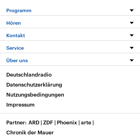
Programm
Programm
Hören
Alle Sendungen
Livestream
Kontakt
Die Nachrichten
Audios
Hörerservice
Service
Nachrichtenleicht
Podcasts
Social Media
FAQ
Über uns
Neue Beiträge auf dlf.de
Deutschlandfunk App
Newsletter
Deutschlandradio
Themen-Schwerpunkte
Nachrichten App
Deutschlandradio
Veranstaltungen
Presse
Frequenzen
Datenschutzerklärung
Musikliste
Ausbildung und Karriere
Nutzungsbedingungen
RSS
Transparenz
Impressum
Korrekturen
Barrierefreiheit
Partner
ARD
|
ZDF
|
Phoenix
|
arte
|
Chronik der Mauer