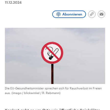
11.12.2024
CDU, SPD und FDP regiert.-
aktuelle Weltgeschehen.
Umfragen, Prognosen,
Wahlprogramme, aktuelle Berichte
Abonnieren
Sendungen
Programm
Podcasts
und Hintergründe zu den Parteien
Link
Emai
und Kandidaten der anstehenden
kopieren/te
Wahl.
Audio-Archiv
Die EU-Gesundheitsminister sprechen sich für Rauchverbot im Freien
aus. (imago / blickwinkel / R. Rebmann)