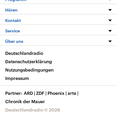
Programm
Hören
Alle Sendungen
Livestream
Kontakt
Die Nachrichten
Audios
Hörerservice
Service
Nachrichtenleicht
Podcasts
Social Media
FAQ
Über uns
Neue Beiträge auf dlf.de
Deutschlandfunk App
Newsletter
Deutschlandradio
Themen-Schwerpunkte
Nachrichten App
Deutschlandradio
Veranstaltungen
Presse
Frequenzen
Datenschutzerklärung
Musikliste
Ausbildung und Karriere
Nutzungsbedingungen
RSS
Transparenz
Impressum
Korrekturen
Barrierefreiheit
Partner
ARD
|
ZDF
|
Phoenix
|
arte
|
Chronik der Mauer
Deutschlandradio © 2026