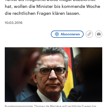
CDU, SPD und FDP regiert.-
aktuelle Weltgeschehen.
hat, wollen die Minister bis kommende Woche
Umfragen, Prognosen,
Wahlprogramme, aktuelle Berichte
die rechtlichen Fragen klären lassen.
Sendungen
Programm
Podcasts
und Hintergründe zu den Parteien
und Kandidaten der anstehenden
Wahl.
10.03.2016
Audio-Archiv
Abonnieren
Link
Emai
kopieren/te
Bundesinnenminister Thomas de Maizière will rechtliche Fragen bis