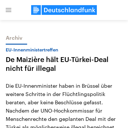
Close
menu
Archiv
Themen
EU-Innenministertreffen
De Maizière hält EU-Türkei-Deal
nicht für illegal
Die EU-Innenminister haben in Brüssel über
weitere Schritte in der Flüchtlingspolitik
Landtagswahl Sachsen-Anhalt
USA
beraten, aber keine Beschlüsse gefasst.
2026
Aktuelle Beiträge, Analys
Alle Informationen
Hintergründe
Nachdem der UNO-Hochkommissar für
Sachsen-Anhalt wählt am 6.
Wirtschaftlich und militäri
September 2026 einen neuen
gehören die Vereinigten S
Menschenrechte den geplanten Deal mit der
Landtag. Seit 2021 wird das
den mächtigsten Ländern 
Türkei als möglicherweise illegal bezeichnet
Bundesland von einer Koalition aus
mit großem Einfluss auf d