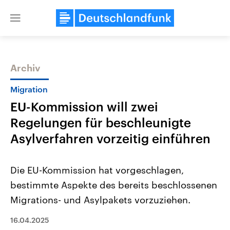
Close
menu
Archiv
Themen
Migration
EU-Kommission will zwei
Regelungen für beschleunigte
Asylverfahren vorzeitig einführen
Die EU-Kommission hat vorgeschlagen,
Landtagswahl Sachsen-Anhalt
USA
bestimmte Aspekte des bereits beschlossenen
2026
Aktuelle Beiträge, Analys
Alle Informationen
Hintergründe
Migrations- und Asylpakets vorzuziehen.
Sachsen-Anhalt wählt am 6.
Wirtschaftlich und militäri
September 2026 einen neuen
gehören die Vereinigten S
Landtag. Seit 2021 wird das
16.04.2025
den mächtigsten Ländern 
Bundesland von einer Koalition aus
mit großem Einfluss auf d