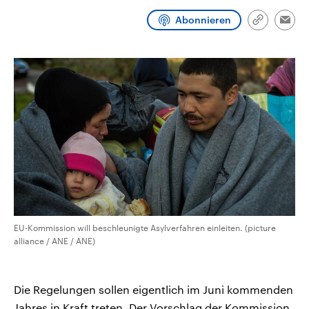
CDU, SPD und FDP regiert.-
aktuelle Weltgeschehen.
Umfragen, Prognosen,
Abonnieren
Link
Emai
Wahlprogramme, aktuelle Berichte
kopieren/te
Sendungen
Programm
Podcasts
und Hintergründe zu den Parteien
und Kandidaten der anstehenden
Wahl.
Audio-Archiv
EU-Kommission will beschleunigte Asylverfahren einleiten. (picture
alliance / ANE / ANE)
Die Regelungen sollen eigentlich im Juni kommenden
Jahres in Kraft treten. Der Vorschlag der Kommission