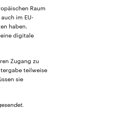
uropäischen Raum
r auch im EU-
ten haben.
eine digitale
eren Zugang zu
tergabe teilweise
ssen sie
gesendet.