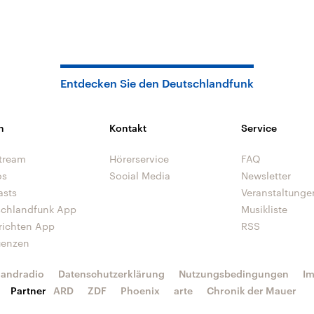
Entdecken Sie den Deutschlandfunk
n
Kontakt
Service
tream
Hörerservice
FAQ
os
Social Media
Newsletter
asts
Veranstaltunge
schlandfunk App
Musikliste
richten App
RSS
uenzen
landradio
Datenschutzerklärung
Nutzungsbedingungen
I
Partner
ARD
ZDF
Phoenix
arte
Chronik der Mauer