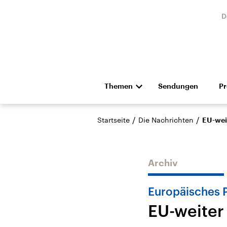
D
Themen
Sendungen
P
Die Nachrichten
Politik
/
/
Startseite
Die Nachrichten
EU-wei
Hörspiel und Feature
Musik
Archiv
Europäisches 
EU-weiter
Landtagswahl Sachsen-
USA
Anhalt 2026
Aktuel