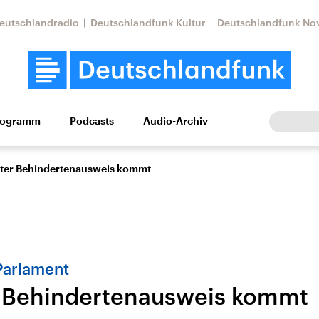
eutschlandradio
Deutschlandfunk Kultur
Deutschlandfunk No
rogramm
Podcasts
Audio-Archiv
Wirtschaft
Wissen
Kultur
Europa
Gesellschaf
ter Behindertenausweis kommt
Parlament
 Behindertenausweis kommt
Nahostkonflikt
Iran
le Beiträge,
Aktuelle Lage und
Aktuelle Lage und