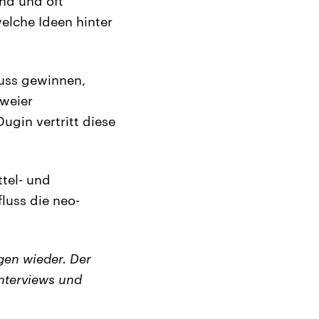
ind und oft
elche Ideen hinter
luss gewinnen,
zweier
ugin vertritt diese
ttel- und
luss die neo-
en wieder. Der
nterviews und