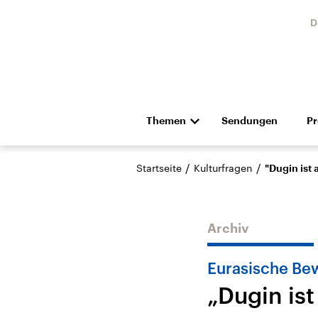
D
Themen
Sendungen
P
Die Nachrichten
Politik
/
/
Startseite
Kulturfragen
"Dugin ist 
Hörspiel und Feature
Musik
Archiv
Eurasische B
„Dugin ist
Landtagswahl Sachsen-
USA
Anhalt 2026
Aktuel