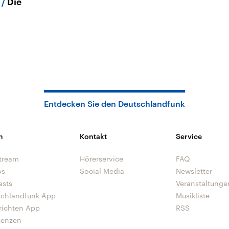
e
Die
Entdecken Sie den Deutschlandfunk
n
Kontakt
Service
tream
Hörerservice
FAQ
os
Social Media
Newsletter
asts
Veranstaltunge
schlandfunk App
Musikliste
richten App
RSS
uenzen