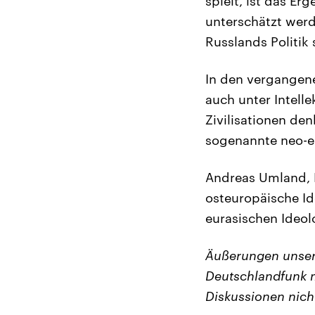
spielt, ist das Er
unterschätzt werd
Russlands Politik 
In den vergangene
auch unter Intell
Zivilisationen den
sogenannte neo-eu
Andreas Umland, Hi
osteuropäische Id
eurasischen Ideolo
Äußerungen unser
Deutschlandfunk m
Diskussionen nich