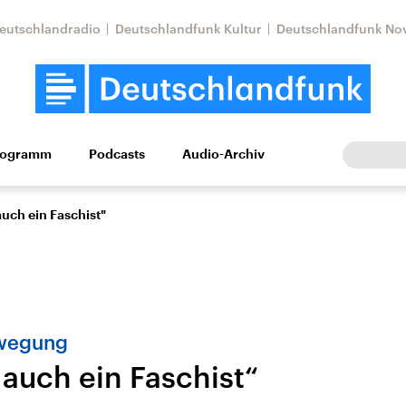
eutschlandradio
Deutschlandfunk Kultur
Deutschlandfunk No
rogramm
Podcasts
Audio-Archiv
Wirtschaft
Wissen
Kultur
Europa
Gesellschaf
auch ein Faschist"
ewegung
 auch ein Faschist“
Nahostkonflikt
Iran
le Beiträge,
Aktuelle Lage und
Aktuelle Lage und