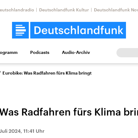
eutschlandradio
Deutschlandfunk Kultur
Deutschlandfunk No
rogramm
Podcasts
Audio-Archiv
Wirtschaft
Wissen
Kultur
Europa
Gesellschaf
/
Eurobike: Was Radfahren fürs Klima bringt
 Was Radfahren fürs Klima bri
Nahostkonflikt
Iran
Juli 2024, 11:41 Uhr
le Beiträge,
Aktuelle Lage und
Aktuelle Lage und