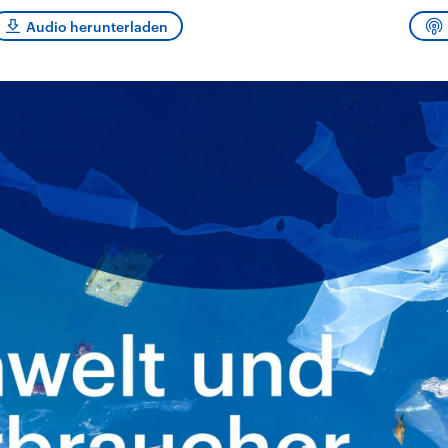
sen und
Hintergründe
Hintergründe
Der Überfall der
Der Iran – seit der
rgründe
Audio herunterladen
haftlich und
palästinensischen
Islamischen Revolu
risch gehören die
Terrororganisation
1979 auch Islamisc
igten Staaten zu
Hamas im Oktober 2023
Republik Iran – ist e
ächtigsten
auf Israel hat in der
von einem
n der Erde, mit
Region wieder die
Religionsführer auto
 Einfluss auf das
Gewalt entfacht. Israel
regierter Staat im 
le Weltgeschehen.
möchte die Hamas
Osten. Eine Feindsc
zerstören. Diese wird wie
zu Israel und zu de
die Hisbollah im Libanon
ist fest in der
vom Iran unterstützt.
Staatsideologie
verankert.