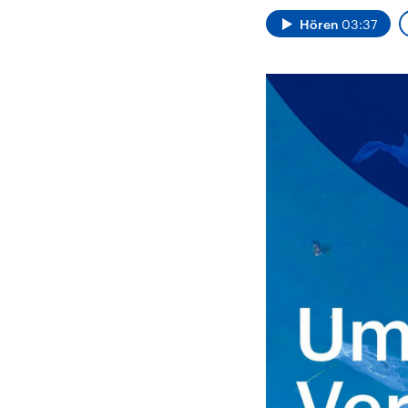
Alle Informationen
Analy
Sachsen-Anhalt wählt
Hinte
Hören
03:37
am 6. September 2026
Wirtsc
einen neuen Landtag.
militä
Seit 2021 wird das
Verein
Bundesland von einer
den m
Koalition aus CDU, SPD
Länder
und FDP regiert.-
großem
Umfragen, Prognosen,
aktuel
Wahlprogramme,
aktuelle Berichte und
Hintergründe zu den
Parteien und Kandidaten
der anstehenden Wahl.