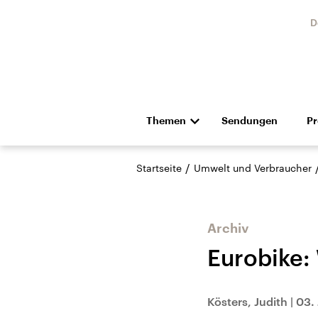
D
Themen
Sendungen
P
Die Nachrichten
Politik
/
Startseite
Umwelt und Verbraucher
Hörspiel und Feature
Musik
Archiv
Eurobike:
Landtagswahl Sachsen-
USA
Kösters, Judith
|
03. 
Anhalt 2026
Aktuel