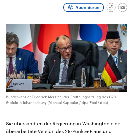
CDU, SPD und FDP regiert.-
aktuelle Weltgeschehen.
Abonnieren
Umfragen, Prognosen,
Link
Emai
Wahlprogramme, aktuelle Berichte
kopieren/te
Sendungen
Programm
Podcasts
und Hintergründe zu den Parteien
und Kandidaten der anstehenden
Wahl.
Audio-Archiv
Bundeskanzler Friedrich Merz bei der Eröffnungssitzung des G20-
Gipfels in Johannesburg (Michael Kappeler / dpa-Pool / dpa)
Sie übersandten der Regierung in Washington eine
überarbeitete Version des 28-Punkte-Plans und