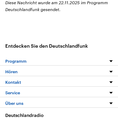
Diese Nachricht wurde am 22.11.2025 im Programm
Deutschlandfunk gesendet.
Entdecken Sie den Deutschlandfunk
Programm
Programm
Hören
Alle Sendungen
Livestream
Kontakt
Die Nachrichten
Audios
Hörerservice
Service
Nachrichtenleicht
Podcasts
Social Media
FAQ
Über uns
Neue Beiträge auf dlf.de
Deutschlandfunk App
Newsletter
Deutschlandradio
Themen-Schwerpunkte
Nachrichten App
Deutschlandradio