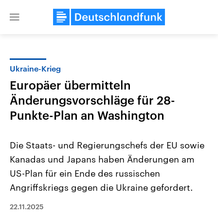
Close
menu
Ukraine-Krieg
Themen
Europäer übermitteln
Änderungsvorschläge für 28-
Punkte-Plan an Washington
Die Staats- und Regierungschefs der EU sowie
Kanadas und Japans haben Änderungen am
Landtagswahl Sachsen-Anhalt
USA
US-Plan für ein Ende des russischen
2026
Aktuelle Beiträge, Analys
Alle Informationen
Angriffskriegs gegen die Ukraine gefordert.
Hintergründe
Sachsen-Anhalt wählt am 6.
Wirtschaftlich und militäri
September 2026 einen neuen
gehören die Vereinigten S
22.11.2025
Landtag. Seit 2021 wird das
den mächtigsten Ländern 
Bundesland von einer Koalition aus
mit großem Einfluss auf d