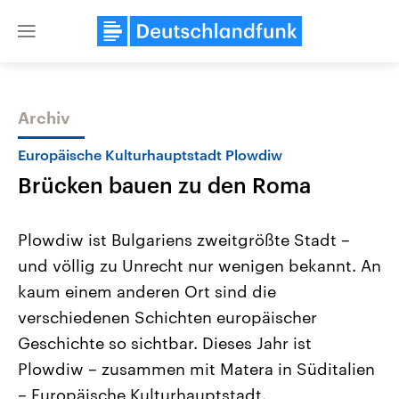
Close
menu
Archiv
Themen
Europäische Kulturhauptstadt Plowdiw
Brücken bauen zu den Roma
Plowdiw ist Bulgariens zweitgrößte Stadt –
und völlig zu Unrecht nur wenigen bekannt. An
kaum einem anderen Ort sind die
Landtagswahl Sachsen-Anhalt
USA
verschiedenen Schichten europäischer
2026
Aktuelle Beiträge, Analys
Alle Informationen
Geschichte so sichtbar. Dieses Jahr ist
Hintergründe
Sachsen-Anhalt wählt am 6.
Wirtschaftlich und militäri
Plowdiw – zusammen mit Matera in Süditalien
September 2026 einen neuen
gehören die Vereinigten S
Landtag. Seit 2021 wird das
den mächtigsten Ländern 
– Europäische Kulturhauptstadt.
Bundesland von einer Koalition aus
mit großem Einfluss auf d