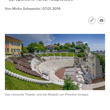
CDU, SPD und FDP regiert.-
aktuelle Weltgeschehen.
Umfragen, Prognosen,
Von Mirko Schwanitz
|
07.01.2019
Wahlprogramme, aktuelle Berichte
Sendungen
Programm
Podcasts
und Hintergründe zu den Parteien
und Kandidaten der anstehenden
Link
Wahl.
Emai
kopieren/te
Audio-Archiv
Das römische Theater und die Altstadt von Plowdiw (imago)