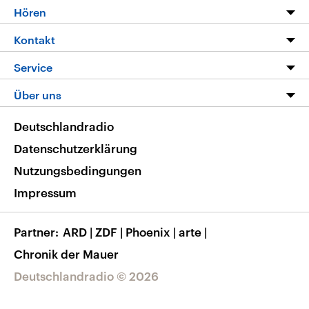
Programm
Hören
Alle Sendungen
Livestream
Kontakt
Die Nachrichten
Audios
Hörerservice
Service
Nachrichtenleicht
Podcasts
Social Media
FAQ
Über uns
Neue Beiträge auf dlf.de
Deutschlandfunk App
Newsletter
Deutschlandradio
Themen-Schwerpunkte
Nachrichten App
Deutschlandradio
Veranstaltungen
Presse
Frequenzen
Datenschutzerklärung
Musikliste
Ausbildung und Karriere
Nutzungsbedingungen
RSS
Transparenz
Impressum
Korrekturen
Barrierefreiheit
Partner
ARD
|
ZDF
|
Phoenix
|
arte
|
Chronik der Mauer
Deutschlandradio © 2026