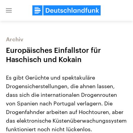
Close
menu
Archiv
Themen
Europäisches Einfallstor für
Haschisch und Kokain
Es gibt Gerüchte und spektakuläre
Drogensicherstellungen, die ahnen lassen,
dass sich die internationalen Drogenrouten
von Spanien nach Portugal verlagern. Die
Landtagswahl Sachsen-Anhalt
USA
2026
Aktuelle Beiträge, Analys
Drogenfahnder arbeiten auf Hochtouren, aber
Alle Informationen
Hintergründe
Sachsen-Anhalt wählt am 6.
Wirtschaftlich und militäri
das elektronische Küstenüberwachungssystem
September 2026 einen neuen
gehören die Vereinigten S
Landtag. Seit 2021 wird das
den mächtigsten Ländern 
funktioniert noch nicht lückenlos.
Bundesland von einer Koalition aus
mit großem Einfluss auf d