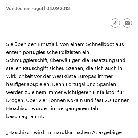
CDU, SPD und FDP regiert.-
aktuelle Weltgeschehen.
Von Jochen Faget
|
04.09.2013
Umfragen, Prognosen,
Wahlprogramme, aktuelle Berichte
Sendungen
Programm
Podcasts
und Hintergründe zu den Parteien
und Kandidaten der anstehenden
Link
Emai
Wahl.
kopieren/te
Audio-Archiv
Sie üben den Ernstfall: Von einem Schnellboot aus
entern portugiesische Polizisten ein
Schmugglerschiff, überwältigen die Besatzung und
stellen Rauschgift sicher. Szenen, die sich auch in
Wirklichkeit vor der Westküste Europas immer
häufiger abspielen. Denn Portugal und Spanien
werden zu einem immer wichtigeren Einfallstor für
Drogen. Über vier Tonnen Kokain und fast 20 Tonnen
Haschisch wurden im vergangenen Jahr
beschlagnahmt.
„Haschisch wird im marokkanischen Atlasgebirge