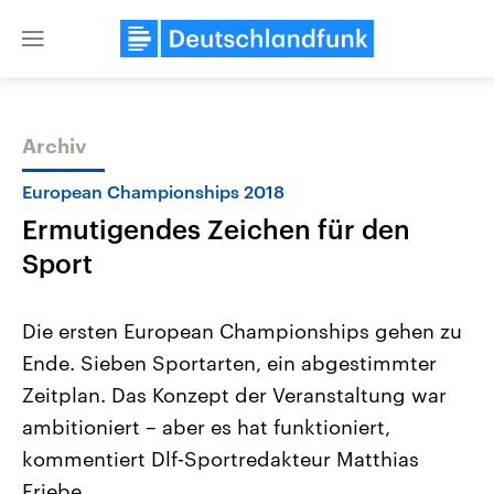
Close
menu
Archiv
Themen
European Championships 2018
Ermutigendes Zeichen für den
Sport
Die ersten European Championships gehen zu
Ende. Sieben Sportarten, ein abgestimmter
Landtagswahl Sachsen-Anhalt
USA
Zeitplan. Das Konzept der Veranstaltung war
2026
Aktuelle Beiträge, Analys
Alle Informationen
Hintergründe
ambitioniert – aber es hat funktioniert,
Sachsen-Anhalt wählt am 6.
Wirtschaftlich und militäri
September 2026 einen neuen
gehören die Vereinigten S
kommentiert Dlf-Sportredakteur Matthias
Landtag. Seit 2021 wird das
den mächtigsten Ländern 
Friebe.
Bundesland von einer Koalition aus
mit großem Einfluss auf d