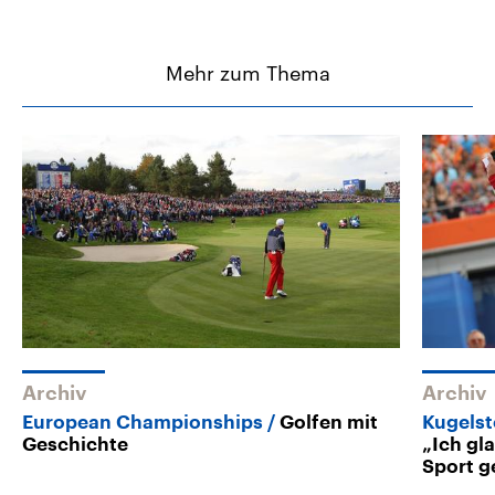
Mehr zum Thema
Archiv
Archiv
European Championships
Golfen mit
Kugelst
Geschichte
„Ich gla
Sport 