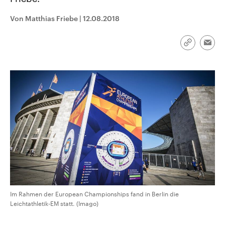
CDU, SPD und FDP regiert.-
aktuelle Weltgeschehen.
Umfragen, Prognosen,
Von Matthias Friebe
|
12.08.2018
Wahlprogramme, aktuelle Berichte
Sendungen
Programm
Podcasts
und Hintergründe zu den Parteien
und Kandidaten der anstehenden
Wahl.
Link
Emai
kopieren/te
Audio-Archiv
Im Rahmen der European Championships fand in Berlin die
Leichtathletik-EM statt. (Imago)