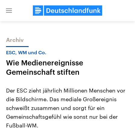
Close
menu
Archiv
Themen
ESC, WM und Co.
Wie Medienereignisse
Gemeinschaft stiften
Der ESC zieht jährlich Millionen Menschen vor
die Bildschirme. Das mediale Großereignis
Landtagswahl Sachsen-Anhalt
USA
schweißt zusammen und sorgt für ein
2026
Aktuelle Beiträge, Analys
Alle Informationen
Hintergründe
Gemeinschaftsgefühl wie sonst nur bei der
Sachsen-Anhalt wählt am 6.
Wirtschaftlich und militäri
September 2026 einen neuen
gehören die Vereinigten S
Fußball-WM.
Landtag. Seit 2021 wird das
den mächtigsten Ländern 
Bundesland von einer Koalition aus
mit großem Einfluss auf d