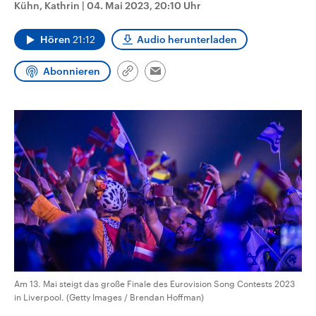
Kühn, Kathrin
|
04. Mai 2023, 20:10 Uhr
CDU, SPD und FDP regiert.-
aktuelle Weltgeschehen.
Umfragen, Prognosen,
Wahlprogramme, aktuelle Berichte
Hören
21:12
Audio herunterladen
Sendungen
Programm
Podcasts
und Hintergründe zu den Parteien
und Kandidaten der anstehenden
Wahl.
Abonnieren
Link
Audio-Archiv
Email
kopieren/teilen
Am 13. Mai steigt das große Finale des Eurovision Song Contests 2023
in Liverpool. (Getty Images / Brendan Hoffman)