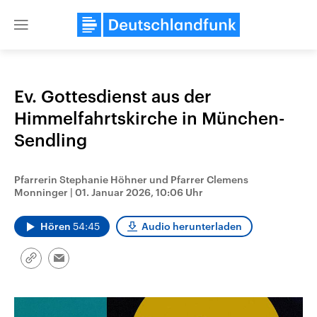
Close
menu
Ev. Gottesdienst aus der
Themen
Himmelfahrtskirche in München-
Sendling
Pfarrerin Stephanie Höhner und Pfarrer Clemens
Monninger
|
01. Januar 2026, 10:06 Uhr
Hören
54:45
Audio herunterladen
Landtagswahl Sachsen-Anhalt
USA
2026
Aktuelle Beiträge, Analys
Link
Email
Alle Informationen
Hintergründe
kopieren/teilen
Sachsen-Anhalt wählt am 6.
Wirtschaftlich und militäri
September 2026 einen neuen
gehören die Vereinigten S
Landtag. Seit 2021 wird das
den mächtigsten Ländern 
Bundesland von einer Koalition aus
mit großem Einfluss auf d