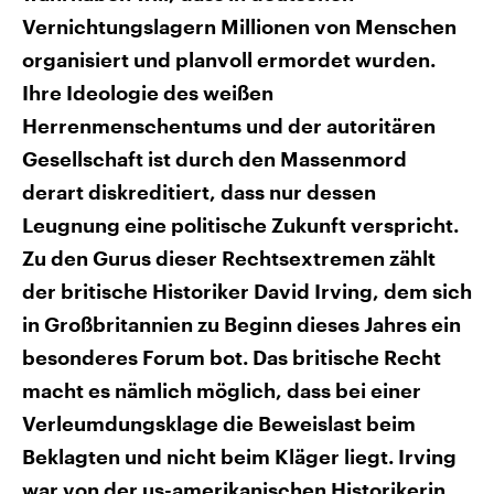
aktuelle Weltgeschehen.
Diese wird wie die Hisboll
Vernichtungslagern Millionen von Menschen
Libanon vom Iran unterstüt
organisiert und planvoll ermordet wurden.
Sendungen
Programm
Podcasts
Ihre Ideologie des weißen
Audio-Archiv
Herrenmenschentums und der autoritären
Gesellschaft ist durch den Massenmord
derart diskreditiert, dass nur dessen
Leugnung eine politische Zukunft verspricht.
Zu den Gurus dieser Rechtsextremen zählt
der britische Historiker David Irving, dem sich
in Großbritannien zu Beginn dieses Jahres ein
besonderes Forum bot. Das britische Recht
macht es nämlich möglich, dass bei einer
Verleumdungsklage die Beweislast beim
Beklagten und nicht beim Kläger liegt. Irving
war von der us-amerikanischen Historikerin