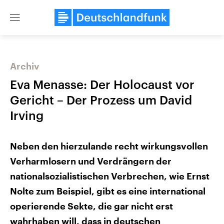
Close
menu
Archiv
Themen
Eva Menasse: Der Holocaust vor
Gericht – Der Prozess um David
Irving
Neben den hierzulande recht wirkungsvollen
Verharmlosern und Verdrängern der
USA
Nahostkonflikt
nationalsozialistischen Verbrechen, wie Ernst
Aktuelle Beiträge, Analysen und
Aktuelle Lage und Hinter
Der Überfall der palästine
Hintergründe
Nolte zum Beispiel, gibt es eine international
Wirtschaftlich und militärisch
Terrororganisation Hamas
gehören die Vereinigten Staaten zu
operierende Sekte, die gar nicht erst
Oktober 2023 auf Israel ha
den mächtigsten Ländern der Erde,
Region wieder die Gewalt 
wahrhaben will, dass in deutschen
mit großem Einfluss auf das
Israel möchte die Hamas z