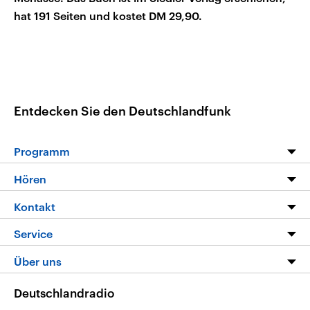
hat 191 Seiten und kostet DM 29,90.
Entdecken Sie den Deutschlandfunk
Programm
Programm
Hören
Alle Sendungen
Livestream
Kontakt
Die Nachrichten
Audios
Hörerservice
Service
Nachrichtenleicht
Podcasts
Social Media
FAQ
Über uns
Neue Beiträge auf dlf.de
Deutschlandfunk App
Newsletter
Deutschlandradio
Themen-Schwerpunkte
Nachrichten App
Deutschlandradio
Veranstaltungen
Presse