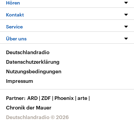
Programm
Hören
Alle Sendungen
Livestream
Kontakt
Die Nachrichten
Audios
Hörerservice
Service
Nachrichtenleicht
Podcasts
Social Media
FAQ
Über uns
Neue Beiträge auf dlf.de
Deutschlandfunk App
Newsletter
Deutschlandradio
Themen-Schwerpunkte
Nachrichten App
Deutschlandradio
Veranstaltungen
Presse
Frequenzen
Datenschutzerklärung
Musikliste
Ausbildung und Karriere
Nutzungsbedingungen
RSS
Transparenz
Impressum
Korrekturen
Barrierefreiheit
Partner
ARD
|
ZDF
|
Phoenix
|
arte
|
Chronik der Mauer
Deutschlandradio © 2026