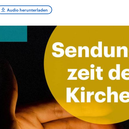
sen und
Hintergründe
Hintergründe
Der Überfall der
Der Iran – seit der
rgründe
Audio herunterladen
haftlich und
palästinensischen
Islamischen Revolu
risch gehören die
Terrororganisation
1979 auch Islamisc
igten Staaten zu
Hamas im Oktober 2023
Republik Iran – ist e
ächtigsten
auf Israel hat in der
von einem
n der Erde, mit
Region wieder die
Religionsführer auto
 Einfluss auf das
Gewalt entfacht. Israel
regierter Staat im 
le Weltgeschehen.
möchte die Hamas
Osten. Eine Feindsc
zerstören. Diese wird wie
zu Israel und zu de
die Hisbollah im Libanon
ist fest in der
vom Iran unterstützt.
Staatsideologie
verankert.