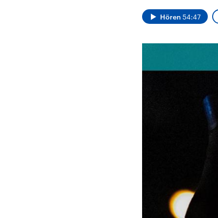
Alle Informationen
Analy
Sachsen-Anhalt wählt
Hinte
Hören
54:47
am 6. September 2026
Wirtsc
einen neuen Landtag.
militä
Seit 2021 wird das
Verein
Bundesland von einer
den m
Koalition aus CDU, SPD
Länder
und FDP regiert.-
großem
Umfragen, Prognosen,
aktuel
Wahlprogramme,
aktuelle Berichte und
Hintergründe zu den
Parteien und Kandidaten
der anstehenden Wahl.