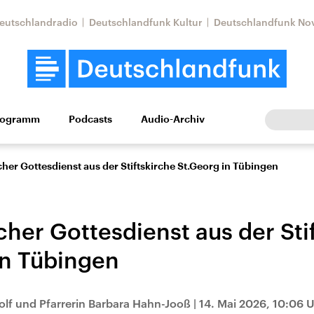
eutschlandradio
Deutschlandfunk Kultur
Deutschlandfunk No
rogramm
Podcasts
Audio-Archiv
Wirtschaft
Wissen
Kultur
Europa
Gesellschaf
her Gottesdienst aus der Stiftskirche St.Georg in Tübingen
cher Gottesdienst aus der Sti
in Tübingen
Nahostkonflikt
Iran
olf und Pfarrerin Barbara Hahn-Jooß
|
14. Mai 2026, 10:06 
le Beiträge,
Aktuelle Lage und
Aktuelle Lage und