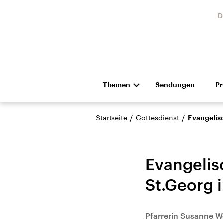
D
Themen
Sendungen
P
Die Nachrichten
Politik
/
/
Startseite
Gottesdienst
Evangelisc
Hörspiel und Feature
Musik
Evangelis
St.Georg 
Landtagswahl Sachsen-
USA
Pfarrerin Susanne W
Anhalt 2026
Aktuel