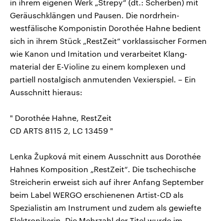
in ihrem eigenen Werk „Strepy“ (dt.: Scherben) mit
Geräuschklängen und Pausen. Die nordrhein-
westfälische Komponistin Dorothée Hahne bedient
sich in ihrem Stück „RestZeit“ vorklassischer Formen
wie Kanon und Imitation und verarbeitet Klang-
material der E-Violine zu einem komplexen und
partiell nostalgisch anmutenden Vexierspiel. – Ein
Ausschnitt hieraus:
" Dorothée Hahne, RestZeit
CD ARTS 8115 2, LC 13459 "
Lenka Župková mit einem Ausschnitt aus Dorothée
Hahnes Komposition „RestZeit“. Die tschechische
Streicherin erweist sich auf ihrer Anfang September
beim Label WERGO erschienenen Artist-CD als
Spezialistin am Instrument und zudem als gewiefte
Elektronikerin. Die Mehrzahl der Titel wurde im