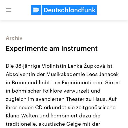
Close
menu
Archiv
Themen
Experimente am Instrument
Die 38-jährige Violinistin Lenka Župková ist
Absolventin der Musikakademie Leos Janacek
in Brünn und liebt das Experimentieren. Sie ist
in böhmischer Folklore verwurzelt und
zugleich im avancierten Theater zu Haus. Auf
Landtagswahl Sachsen-Anhalt
USA
2026
Aktuelle Beiträge, Analys
ihrer neuen CD erkundet sie zeitgenössische
Alle Informationen
Hintergründe
Sachsen-Anhalt wählt am 6.
Wirtschaftlich und militäri
Klang-Welten und kombiniert dazu die
September 2026 einen neuen
gehören die Vereinigten S
Landtag. Seit 2021 wird das
den mächtigsten Ländern 
traditionelle, akustische Geige mit der
Bundesland von einer Koalition aus
mit großem Einfluss auf d