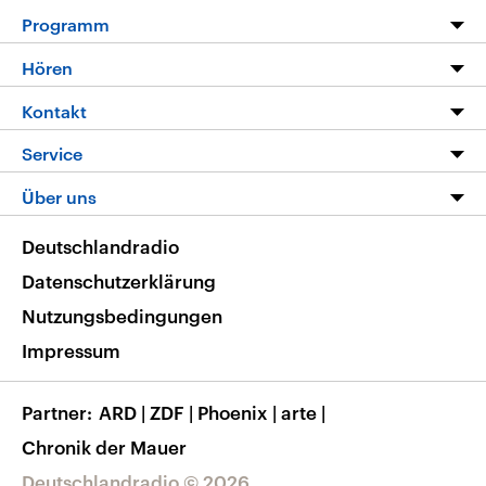
Programm
Programm
Hören
Alle Sendungen
Livestream
Kontakt
Die Nachrichten
Audios
Hörerservice
Service
Nachrichtenleicht
Podcasts
Social Media
FAQ
Über uns
Neue Beiträge auf dlf.de
Deutschlandfunk App
Newsletter
Deutschlandradio
Themen-Schwerpunkte
Nachrichten App
Deutschlandradio
Veranstaltungen
Presse
Frequenzen
Datenschutzerklärung
Musikliste
Ausbildung und Karriere
Nutzungsbedingungen
RSS
Transparenz
Impressum
Korrekturen
Barrierefreiheit
Partner
ARD
|
ZDF
|
Phoenix
|
arte
|
Chronik der Mauer
Deutschlandradio © 2026