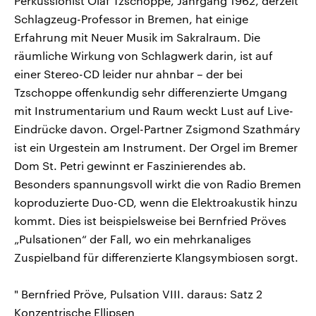
Perkussionist Olaf Tzschoppe, Jahrgang 1962, derzeit
Schlagzeug-Professor in Bremen, hat einige
Erfahrung mit Neuer Musik im Sakralraum. Die
räumliche Wirkung von Schlagwerk darin, ist auf
einer Stereo-CD leider nur ahnbar – der bei
Tzschoppe offenkundig sehr differenzierte Umgang
mit Instrumentarium und Raum weckt Lust auf Live-
Eindrücke davon. Orgel-Partner Zsigmond Szathmáry
ist ein Urgestein am Instrument. Der Orgel im Bremer
Dom St. Petri gewinnt er Faszinierendes ab.
Besonders spannungsvoll wirkt die von Radio Bremen
koproduzierte Duo-CD, wenn die Elektroakustik hinzu
kommt. Dies ist beispielsweise bei Bernfried Pröves
„Pulsationen“ der Fall, wo ein mehrkanaliges
Zuspielband für differenzierte Klangsymbiosen sorgt.
" Bernfried Pröve, Pulsation VIII. daraus: Satz 2
Konzentrische Ellipsen