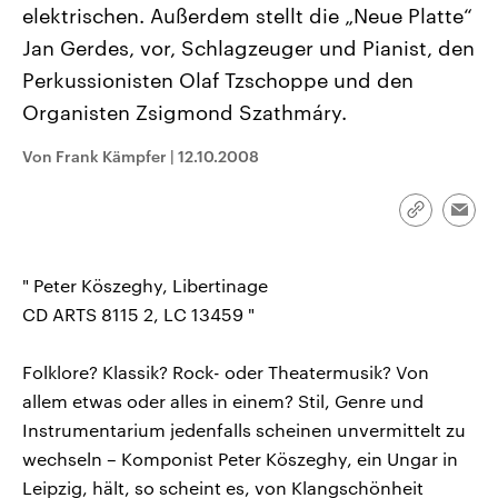
elektrischen. Außerdem stellt die „Neue Platte“
CDU, SPD und FDP regiert.-
aktuelle Weltgeschehen.
Umfragen, Prognosen,
Jan Gerdes, vor, Schlagzeuger und Pianist, den
Wahlprogramme, aktuelle Berichte
Sendungen
Programm
Podcasts
und Hintergründe zu den Parteien
Perkussionisten Olaf Tzschoppe und den
und Kandidaten der anstehenden
Wahl.
Organisten Zsigmond Szathmáry.
Audio-Archiv
Von Frank Kämpfer
|
12.10.2008
Link
Emai
kopieren/te
" Peter Köszeghy, Libertinage
CD ARTS 8115 2, LC 13459 "
Folklore? Klassik? Rock- oder Theatermusik? Von
allem etwas oder alles in einem? Stil, Genre und
Instrumentarium jedenfalls scheinen unvermittelt zu
wechseln – Komponist Peter Köszeghy, ein Ungar in
Leipzig, hält, so scheint es, von Klangschönheit