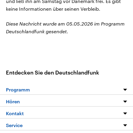
und ließ ihn am Samstag vor Dänemark frei. Es gibt
keine Informationen über seinen Verbleib.
Diese Nachricht wurde am 05.05.2026 im Programm
Deutschlandfunk gesendet.
Entdecken Sie den Deutschlandfunk
Programm
Programm
Hören
Alle Sendungen
Livestream
Kontakt
Die Nachrichten
Audios
Hörerservice
Service
Nachrichtenleicht
Podcasts
Social Media