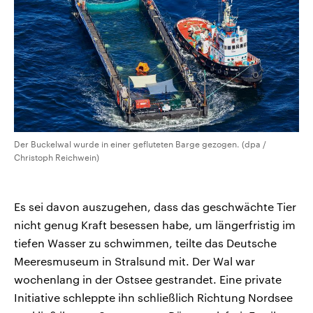
CDU, SPD und FDP regiert.-
aktuelle Weltgeschehen.
Umfragen, Prognosen,
Wahlprogramme, aktuelle Berichte
Sendungen
Programm
Podcasts
und Hintergründe zu den Parteien
und Kandidaten der anstehenden
Wahl.
Audio-Archiv
Der Buckelwal wurde in einer gefluteten Barge gezogen. (dpa /
Christoph Reichwein)
Es sei davon auszugehen, dass das geschwächte Tier
nicht genug Kraft besessen habe, um längerfristig im
tiefen Wasser zu schwimmen, teilte das Deutsche
Meeresmuseum in Stralsund mit. Der Wal war
wochenlang in der Ostsee gestrandet. Eine private
Initiative schleppte ihn schließlich Richtung Nordsee