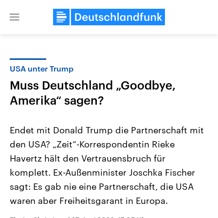
Close
menu
USA unter Trump
Themen
Muss Deutschland „Goodbye,
Amerika“ sagen?
Endet mit Donald Trump die Partnerschaft mit
den USA? „Zeit“-Korrespondentin Rieke
Havertz hält den Vertrauensbruch für
Landtagswahl Sachsen-Anhalt
USA
komplett. Ex-Außenminister Joschka Fischer
2026
Aktuelle Beiträge, Analys
sagt: Es gab nie eine Partnerschaft, die USA
Alle Informationen
Hintergründe
Sachsen-Anhalt wählt am 6.
Wirtschaftlich und militäri
waren aber Freiheitsgarant in Europa.
September 2026 einen neuen
gehören die Vereinigten S
Landtag. Seit 2021 wird das
den mächtigsten Ländern 
Bundesland von einer Koalition aus
mit großem Einfluss auf d