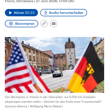
Florin, Christiane
|
27. Juni 2026, 17:05 Uhr
CDU, SPD und FDP regiert.-
aktuelle Weltgeschehen.
Umfragen, Prognosen,
Wahlprogramme, aktuelle Berichte
Hören
50:23
Audio herunterladen
Sendungen
Programm
Podcasts
und Hintergründe zu den Parteien
und Kandidaten der anstehenden
Wahl.
Abonnieren
Link
Email
Audio-Archiv
kopieren/teilen
Der Marktplatz in Vilseck in der Oberpfalz, wo 5.000 US-Soldaten
abgezogen werden sollen – Zeichen für das Ende einer Freundschaft?
(picture alliance / Wolfgang Maria Weber)