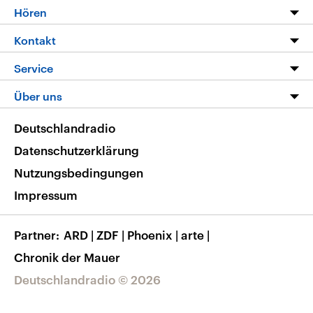
Programm
Hören
Alle Sendungen
Livestream
Kontakt
Die Nachrichten
Audios
Hörerservice
Service
Nachrichtenleicht
Podcasts
Social Media
FAQ
Über uns
Neue Beiträge auf dlf.de
Deutschlandfunk App
Newsletter
Deutschlandradio
Themen-Schwerpunkte
Nachrichten App
Deutschlandradio
Veranstaltungen
Presse
Frequenzen
Datenschutzerklärung
Musikliste
Ausbildung und Karriere
Nutzungsbedingungen
RSS
Transparenz
Impressum
Korrekturen
Barrierefreiheit
Partner
ARD
|
ZDF
|
Phoenix
|
arte
|
Chronik der Mauer
Deutschlandradio © 2026