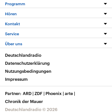
Programm
Programm
Hören
Alle Sendungen
Livestream
Kontakt
Die Nachrichten
Audios
Hörerservice
Service
Nachrichtenleicht
Podcasts
Social Media
FAQ
Über uns
Neue Beiträge auf dlf.de
Deutschlandfunk App
Newsletter
Deutschlandradio
Themen-Schwerpunkte
Nachrichten App
Deutschlandradio
Veranstaltungen
Presse
Frequenzen
Datenschutzerklärung
Musikliste
Ausbildung und Karriere
Nutzungsbedingungen
RSS
Transparenz
Impressum
Korrekturen
Barrierefreiheit
Partner
ARD
|
ZDF
|
Phoenix
|
arte
|
Chronik der Mauer
Deutschlandradio © 2026