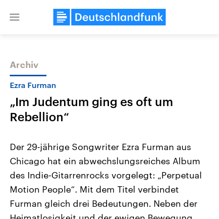
Close
menu
Archiv
Themen
Ezra Furman
„Im Judentum ging es oft um
Rebellion“
Der 29-jährige Songwriter Ezra Furman aus
Chicago hat ein abwechslungsreiches Album
Landtagswahl Sachsen-Anhalt
USA
des Indie-Gitarrenrocks vorgelegt: „Perpetual
2026
Aktuelle Beiträge, Analys
Alle Informationen
Hintergründe
Motion People“. Mit dem Titel verbindet
Sachsen-Anhalt wählt am 6.
Wirtschaftlich und militäri
September 2026 einen neuen
gehören die Vereinigten S
Furman gleich drei Bedeutungen. Neben der
Landtag. Seit 2021 wird das
den mächtigsten Ländern 
Heimatlosigkeit und der ewigen Bewegung,
Bundesland von einer Koalition aus
mit großem Einfluss auf d