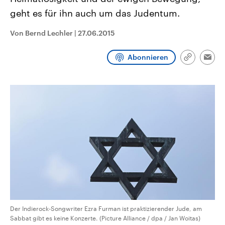
CDU, SPD und FDP regiert.-
aktuelle Weltgeschehen.
geht es für ihn auch um das Judentum.
Umfragen, Prognosen,
Wahlprogramme, aktuelle Berichte
Sendungen
Programm
Podcasts
und Hintergründe zu den Parteien
Von Bernd Lechler
|
27.06.2015
und Kandidaten der anstehenden
Wahl.
Audio-Archiv
Abonnieren
Link
Emai
kopieren/te
Der Indierock-Songwriter Ezra Furman ist praktizierender Jude, am
Sabbat gibt es keine Konzerte. (Picture Alliance / dpa / Jan Woitas)