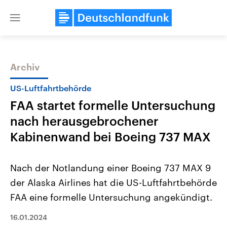
Close
menu
Archiv
Themen
US-Luftfahrtbehörde
FAA startet formelle Untersuchung
nach herausgebrochener
Kabinenwand bei Boeing 737 MAX
Nach der Notlandung einer Boeing 737 MAX 9
Landtagswahl Sachsen-Anhalt
USA
der Alaska Airlines hat die US-Luftfahrtbehörde
2026
Aktuelle Beiträge, Analys
Alle Informationen
Hintergründe
FAA eine formelle Untersuchung angekündigt.
Sachsen-Anhalt wählt am 6.
Wirtschaftlich und militäri
September 2026 einen neuen
gehören die Vereinigten S
Landtag. Seit 2021 wird das
16.01.2024
den mächtigsten Ländern 
Bundesland von einer Koalition aus
mit großem Einfluss auf d