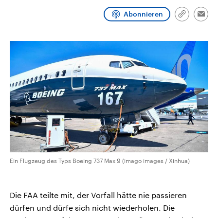
CDU, SPD und FDP regiert.-
aktuelle Weltgeschehen.
Umfragen, Prognosen,
Abonnieren
Link
Emai
Wahlprogramme, aktuelle Berichte
kopieren/te
Sendungen
Programm
Podcasts
und Hintergründe zu den Parteien
und Kandidaten der anstehenden
Wahl.
Audio-Archiv
Ein Flugzeug des Typs Boeing 737 Max 9 (imago images / Xinhua)
Die FAA teilte mit, der Vorfall hätte nie passieren
dürfen und dürfe sich nicht wiederholen. Die