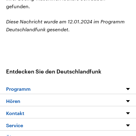
gefunden.
Diese Nachricht wurde am 12.01.2024 im Programm
Deutschlandfunk gesendet.
Entdecken Sie den Deutschlandfunk
Programm
Programm
Hören
Alle Sendungen
Livestream
Kontakt
Die Nachrichten
Audios
Hörerservice
Service
Nachrichtenleicht
Podcasts
Social Media
FAQ