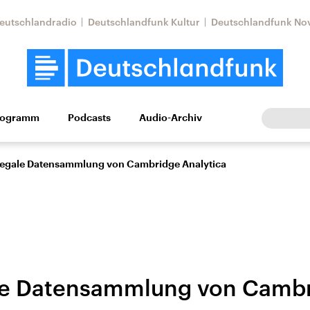
eutschlandradio
Deutschlandfunk Kultur
Deutschlandfunk No
rogramm
Podcasts
Audio-Archiv
Wirtschaft
Wissen
Kultur
Europa
Gesellschaf
llegale Datensammlung von Cambridge Analytica
ale Datensammlung von Camb
Nahostkonflikt
Iran
le Beiträge,
Aktuelle Lage und
Aktuelle Lage und