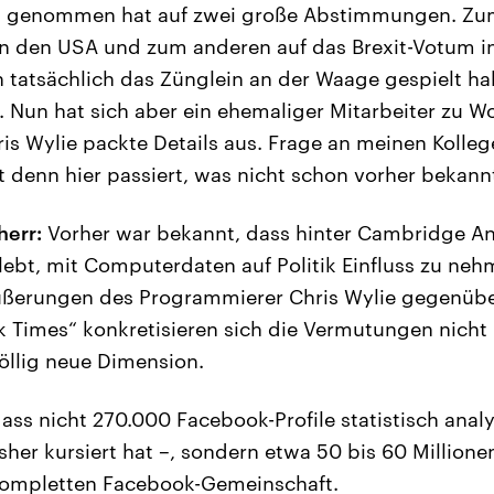
ss genommen hat auf zwei große Abstimmungen. Zum
n den USA und zum anderen auf das Brexit-Votum in
 tatsächlich das Zünglein an der Waage gespielt hab
. Nun hat sich aber ein ehemaliger Mitarbeiter zu W
is Wylie packte Details aus. Frage an meinen Kolle
t denn hier passiert, was nicht schon vorher bekann
herr:
Vorher war bekannt, dass hinter Cambridge Ana
 lebt, mit Computerdaten auf Politik Einfluss zu ne
Äußerungen des Programmierer Chris Wylie gegenüb
 Times“ konkretisieren sich die Vermutungen nicht 
llig neue Dimension.
dass nicht 270.000 Facebook-Profile statistisch anal
bisher kursiert hat –, sondern etwa 50 bis 60 Millione
 kompletten Facebook-Gemeinschaft.