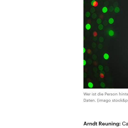
Wer ist die Person hin
Daten. (imago stock&p
Arndt Reuning:
Ca