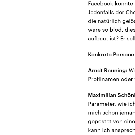
Facebook konnte d
Jedenfalls der Ch
die natürlich gel
wäre so blöd, di
aufbaut ist? Er se
Konkrete Persone
Arndt Reuning:
We
Profilnamen oder 
Maximilian Schön
Parameter, wie ic
mich schon jemand
gepostet von eine
kann ich ansprech