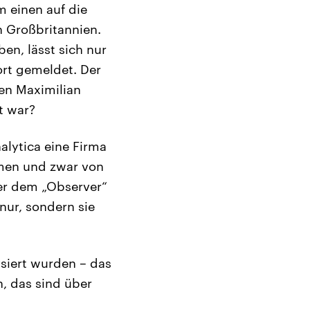
 einen auf die
 Großbritannien.
en, lässt sich nur
ort gemeldet. Der
gen Maximilian
t war?
lytica eine Firma
hmen und zwar von
er dem „Observer“
nur, sondern sie
ysiert wurden – das
n, das sind über