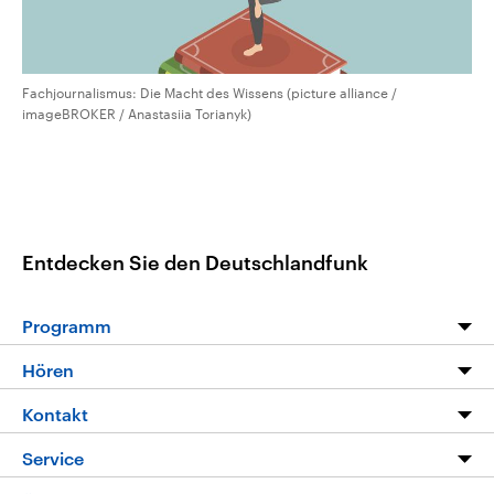
Fachjournalismus: Die Macht des Wissens (picture alliance /
imageBROKER / Anastasiia Torianyk)
Entdecken Sie den Deutschlandfunk
Programm
Programm
Hören
Alle Sendungen
Livestream
Kontakt
Die Nachrichten
Audios
Hörerservice
Service
Nachrichtenleicht
Podcasts
Social Media