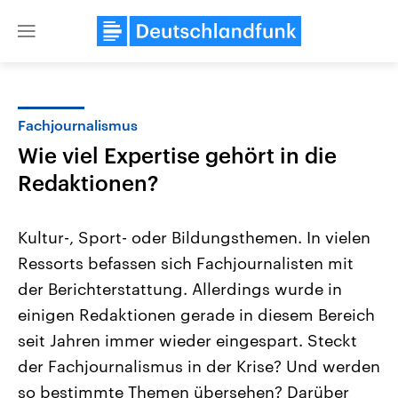
Close
menu
Fachjournalismus
Themen
Wie viel Expertise gehört in die
Redaktionen?
Kultur-, Sport- oder Bildungsthemen. In vielen
Ressorts befassen sich Fachjournalisten mit
der Berichterstattung. Allerdings wurde in
Landtagswahl Sachsen-Anhalt
USA
einigen Redaktionen gerade in diesem Bereich
2026
Aktuelle Beiträge, Analys
seit Jahren immer wieder eingespart. Steckt
Alle Informationen
Hintergründe
Sachsen-Anhalt wählt am 6.
Wirtschaftlich und militäri
der Fachjournalismus in der Krise? Und werden
September 2026 einen neuen
gehören die Vereinigten S
Landtag. Seit 2021 wird das
den mächtigsten Ländern 
so bestimmte Themen übersehen? Darüber
Bundesland von einer Koalition aus
mit großem Einfluss auf d