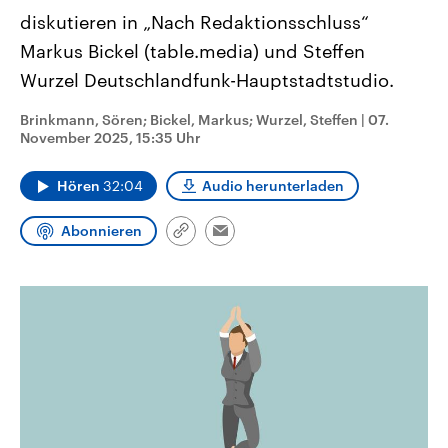
CDU, SPD und FDP regiert.-
aktuelle Weltgeschehen.
diskutieren in „Nach Redaktionsschluss“
Umfragen, Prognosen,
Wahlprogramme, aktuelle Berichte
Markus Bickel (table.media) und Steffen
Sendungen
Programm
Podcasts
und Hintergründe zu den Parteien
und Kandidaten der anstehenden
Wurzel Deutschlandfunk-Hauptstadtstudio.
Wahl.
Audio-Archiv
Brinkmann, Sören; Bickel, Markus; Wurzel, Steffen
|
07.
November 2025, 15:35 Uhr
Hören
32:04
Audio herunterladen
Abonnieren
Link
Email
kopieren/teilen