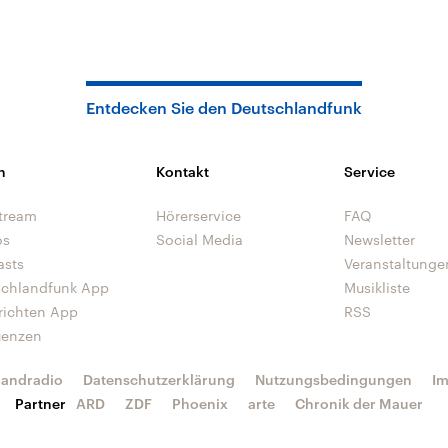
Entdecken Sie den Deutschlandfunk
n
Kontakt
Service
tream
Hörerservice
FAQ
os
Social Media
Newsletter
asts
Veranstaltunge
schlandfunk App
Musikliste
richten App
RSS
uenzen
landradio
Datenschutzerklärung
Nutzungsbedingungen
I
Partner
ARD
ZDF
Phoenix
arte
Chronik der Mauer