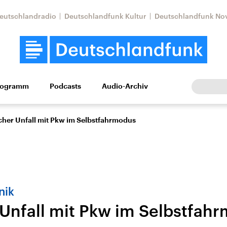
eutschlandradio
Deutschlandfunk Kultur
Deutschlandfunk No
rogramm
Podcasts
Audio-Archiv
Wirtschaft
Wissen
Kultur
Europa
Gesellschaf
cher Unfall mit Pkw im Selbstfahrmodus
nik
 Unfall mit Pkw im Selbstfah
Nahostkonflikt
Iran
le Beiträge,
Aktuelle Lage und
Aktuelle Lage und