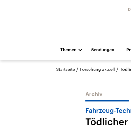
D
Themen
Sendungen
P
Die Nachrichten
Politik
/
/
Startseite
Forschung aktuell
Tödli
Hörspiel und Feature
Musik
Archiv
Fahrzeug-Tech
Tödlicher
Landtagswahl Sachsen-
USA
Anhalt 2026
Aktuel