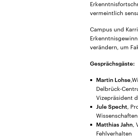
Erkenntnisfortschr
vermeintlich sens
Campus und Karrie
Erkenntnisgewinn
verändern, um Fak
Gesprächsgäste:
Martin Lohse
,W
Delbrück-Centr
Vizepräsident 
Jule Specht
, P
Wissenschaften
Matthias Jahn
,
Fehlverhalten