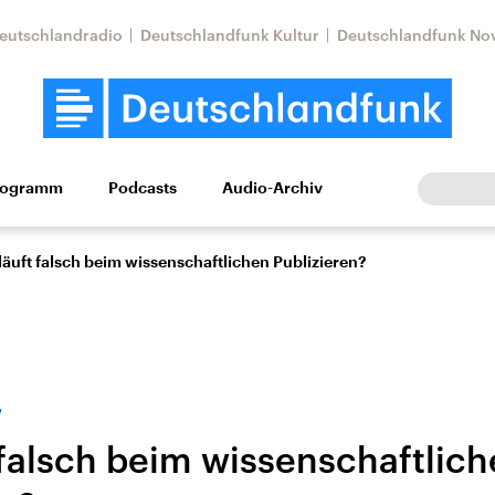
eutschlandradio
Deutschlandfunk Kultur
Deutschlandfunk No
rogramm
Podcasts
Audio-Archiv
Wirtschaft
Wissen
Kultur
Europa
Gesellschaf
läuft falsch beim wissenschaftlichen Publizieren?
“
 falsch beim wissenschaftlic
tkonflikt
Iran
Faktenchecks
In unseren Faktenc
lle Lage und
Aktuelle Lage und