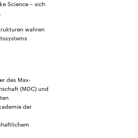
ake Science – sich
.
Strukturen wahren
ftssystems
er des Max-
inschaft (MDC) und
ften
Akademie der
chaftlichem