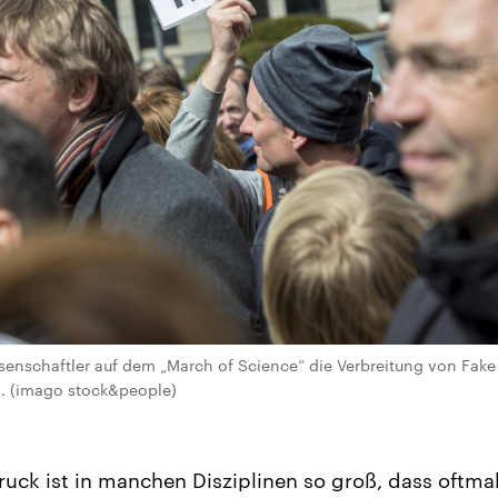
Wissenschaftler auf dem „March of Science“ die Verbreitung von Fak
7). (imago stock&people)
ruck ist in manchen Disziplinen so groß, dass oftmal