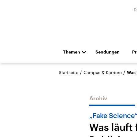
D
Themen
Sendungen
P
Die Nachrichten
Politik
/
/
Startseite
Campus & Karriere
Was 
Hörspiel und Feature
Musik
Archiv
„Fake Science
Was läuft
USA
Nahos
Aktuelle Beiträge,
Aktue