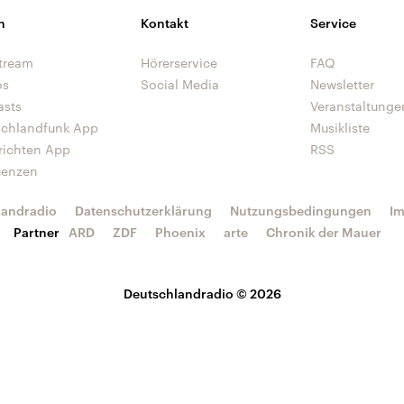
n
Kontakt
Service
tream
Hörerservice
FAQ
os
Social Media
Newsletter
asts
Veranstaltunge
schlandfunk App
Musikliste
richten App
RSS
uenzen
landradio
Datenschutzerklärung
Nutzungsbedingungen
I
Partner
ARD
ZDF
Phoenix
arte
Chronik der Mauer
Deutschlandradio © 2026