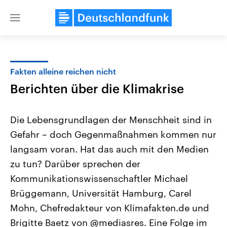
Close
menu
Fakten alleine reichen nicht
Themen
Berichten über die Klimakrise
Die Lebensgrundlagen der Menschheit sind in
Gefahr – doch Gegenmaßnahmen kommen nur
langsam voran. Hat das auch mit den Medien
zu tun? Darüber sprechen der
Kommunikationswissenschaftler Michael
Landtagswahl Sachsen-Anhalt
USA
2026
Aktuelle Beiträge, Analys
Brüggemann, Universität Hamburg, Carel
Alle Informationen
Hintergründe
Sachsen-Anhalt wählt am 6.
Wirtschaftlich und militäri
Mohn, Chefredakteur von Klimafakten.de und
September 2026 einen neuen
gehören die Vereinigten S
Landtag. Seit 2021 wird das
den mächtigsten Ländern 
Brigitte Baetz von @mediasres. Eine Folge im
Bundesland von einer Koalition aus
mit großem Einfluss auf d