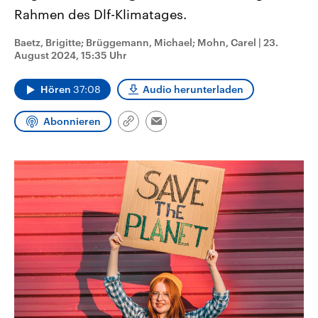
CDU, SPD und FDP regiert.-
aktuelle Weltgeschehen.
Rahmen des Dlf-Klimatages.
Umfragen, Prognosen,
Wahlprogramme, aktuelle Berichte
Baetz, Brigitte; Brüggemann, Michael; Mohn, Carel
Sendungen
Programm
Podcasts
|
23.
und Hintergründe zu den Parteien
und Kandidaten der anstehenden
August 2024, 15:35 Uhr
Wahl.
Audio-Archiv
Hören
37:08
Audio herunterladen
Abonnieren
Link
Email
kopieren/teilen