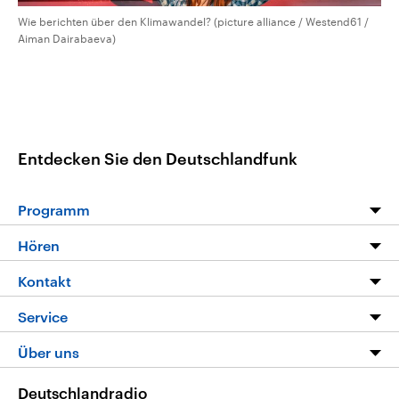
Wie berichten über den Klimawandel? (picture alliance / Westend61 /
Aiman Dairabaeva)
Entdecken Sie den Deutschlandfunk
Programm
Programm
Hören
Alle Sendungen
Livestream
Kontakt
Die Nachrichten
Audios
Hörerservice
Service
Nachrichtenleicht
Podcasts
Social Media
FAQ
Über uns
Neue Beiträge auf dlf.de
Deutschlandfunk App
Newsletter
Deutschlandradio
Themen-Schwerpunkte
Nachrichten App
Deutschlandradio