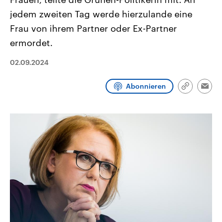
CDU, SPD und FDP regiert.-
aktuelle Weltgeschehen.
jedem zweiten Tag werde hierzulande eine
Umfragen, Prognosen,
Wahlprogramme, aktuelle Berichte
Frau von ihrem Partner oder Ex-Partner
Sendungen
Programm
Podcasts
und Hintergründe zu den Parteien
und Kandidaten der anstehenden
ermordet.
Wahl.
Audio-Archiv
02.09.2024
Abonnieren
Link
Emai
kopieren/te