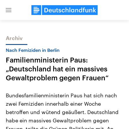
Close
menu
Archiv
Themen
Nach Femiziden in Berlin
Familienministerin Paus:
„Deutschland hat ein massives
Gewaltproblem gegen Frauen“
Bundesfamilienministerin Paus hat sich nach
Landtagswahl Sachsen-Anhalt
USA
zwei Femiziden innerhalb einer Woche
2026
Aktuelle Beiträge, Analys
Alle Informationen
Hintergründe
betroffen und wütend geäußert. Deutschland
Sachsen-Anhalt wählt am 6.
Wirtschaftlich und militäri
September 2026 einen neuen
gehören die Vereinigten S
habe ein massives Gewaltproblem gegen
Landtag. Seit 2021 wird das
den mächtigsten Ländern 
Bundesland von einer Koalition aus
Frauen, teilte die Grünen-Politikerin mit. An
mit großem Einfluss auf d