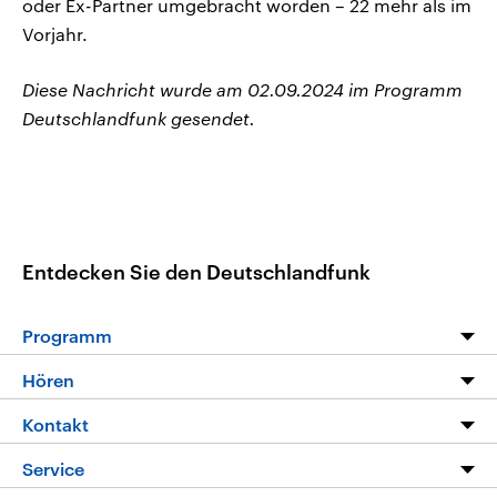
oder Ex-Partner umgebracht worden – 22 mehr als im
Vorjahr.
Diese Nachricht wurde am 02.09.2024 im Programm
Deutschlandfunk gesendet.
Entdecken Sie den Deutschlandfunk
Programm
Programm
Hören
Alle Sendungen
Livestream
Kontakt
Die Nachrichten
Audios
Hörerservice
Service
Nachrichtenleicht
Podcasts