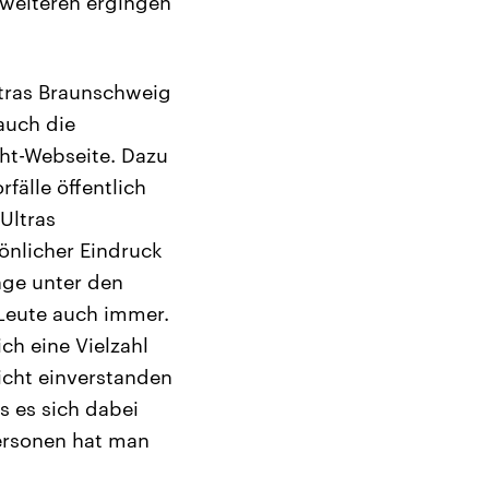
sweiteren ergingen
Ultras Braunschweig
auch die
cht-Webseite. Dazu
fälle öffentlich
Ultras
önlicher Eindruck
nge unter den
 Leute auch immer.
ch eine Vielzahl
nicht einverstanden
s es sich dabei
Personen hat man