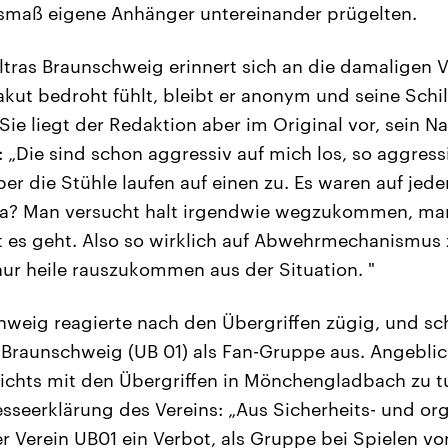
usmaß eigene Anhänger untereinander prügelten.
ltras Braunschweig erinnert sich an die damaligen Vo
kut bedroht fühlt, bleibt er anonym und seine Schi
ie liegt der Redaktion aber im Original vor, sein N
 „Die sind schon aggressiv auf mich los, so aggressi
er die Stühle laufen auf einen zu. Es waren auf jeden
? Man versucht halt irgendwie wegzukommen, man 
t es geht. Also so wirklich auf Abwehrmechanismus
nur heile rauszukommen aus der Situation. "
hweig reagierte nach den Übergriffen zügig, und sc
 Braunschweig (UB 01) als Fan-Gruppe aus. Angebli
ichts mit den Übergriffen in Mönchengladbach zu tu
sseerklärung des Vereins: „Aus Sicherheits- und or
er Verein UB01 ein Verbot, als Gruppe bei Spielen vo