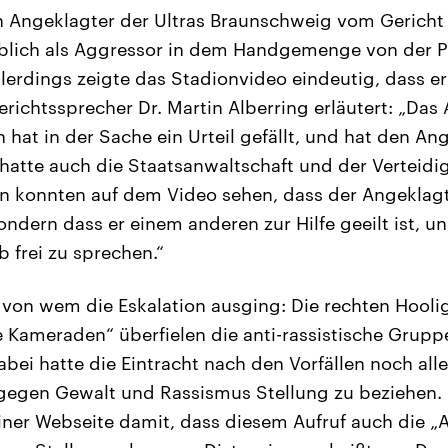
ein Angeklagter der Ultras Braunschweig vom Gericht
blich als Aggressor in dem Handgemenge von der P
lerdings zeigte das Stadionvideo eindeutig, dass er
erichtssprecher Dr. Martin Alberring erläutert: „Das
at in der Sache ein Urteil gefällt, und hat den Ang
hatte auch die Staatsanwaltschaft und der Verteidig
en konnten auf dem Video sehen, dass der Angeklagt
ondern dass er einem anderen zur Hilfe geeilt ist, un
b frei zu sprechen.“
r von wem die Eskalation ausging: Die rechten Hool
 Kameraden“ überfielen die anti-rassistische Gruppe
bei hatte die Eintracht nach den Vorfällen noch all
 gegen Gewalt und Rassismus Stellung zu beziehen. 
iner Webseite damit, dass diesem Aufruf auch die 