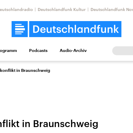
eutschlandradio
Deutschlandfunk Kultur
Deutschlandfunk No
rogramm
Podcasts
Audio-Archiv
Wirtschaft
Wissen
Kultur
Europa
Gesellschaf
konflikt in Braunschweig
flikt in Braunschweig
Nahostkonflikt
Iran
le Beiträge,
Aktuelle Lage und
Aktuelle Lage und