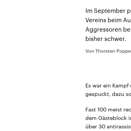
Alle Informationen
Analy
Sachsen-Anhalt wählt
Hinte
Im September pr
am 6. September 2026
Wirtsc
einen neuen Landtag.
militä
Vereins beim Au
Seit 2021 wird das
Verein
Bundesland von einer
den m
Aggressoren bei 
Koalition aus CDU, SPD
Länder
und FDP regiert.-
großem
bisher schwer.
Umfragen, Prognosen,
aktuel
Wahlprogramme,
aktuelle Berichte und
Von Thorsten Poppe
Hintergründe zu den
Parteien und Kandidaten
der anstehenden Wahl.
Es war ein Kampf 
gespuckt, dazu so
Fast 100 meist re
dem Gästeblock i
über 30 antirassi