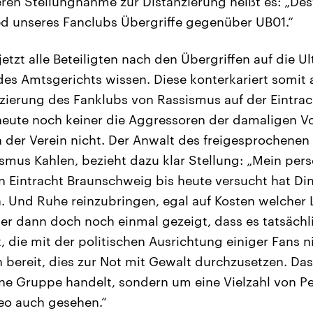
deren Stellungnahme zur Distanzierung heißt es: „De
ed unseres Fanclubs Übergriffe gegenüber UB01.“
 jetzt alle Beteiligten nach den Übergriffen auf die 
 des Amtsgerichts wissen. Diese konterkariert somit 
zierung des Fanklubs von Rassismus auf der Eintra
eute noch keiner die Aggressoren der damaligen Vor
 der Verein nicht. Der Anwalt des freigesprochenen 
mus Kahlen, bezieht dazu klar Stellung: „Mein pers
ein Eintracht Braunschweig bis heute versucht hat Di
. Und Ruhe reinzubringen, egal auf Kosten welcher
ber dann doch noch einmal gezeigt, dass es tatsächli
, die mit der politischen Ausrichtung einiger Fans 
h bereit, dies zur Not mit Gewalt durchzusetzen. Das
ine Gruppe handelt, sondern um eine Vielzahl von 
eo auch gesehen.“