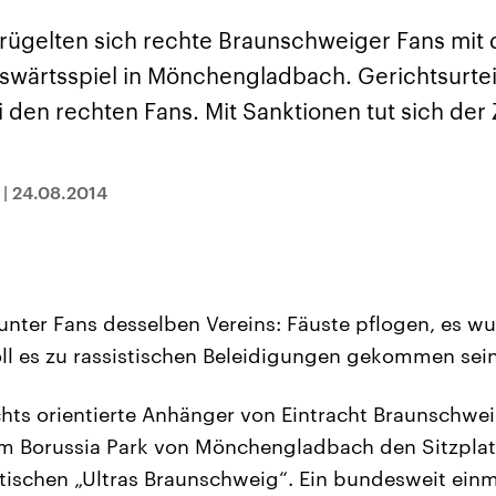
sen und
Hintergründe
Hintergründe
Der Überfall der
Der Iran – seit der
rgründe
ügelten sich rechte Braunschweiger Fans mit 
haftlich und
palästinensischen
Islamischen Revolu
risch gehören die
Terrororganisation
1979 auch Islamisc
swärtsspiel in Mönchengladbach. Gerichtsurtei
igten Staaten zu
Hamas im Oktober 2023
Republik Iran – ist e
ächtigsten
auf Israel hat in der
von einem
den rechten Fans. Mit Sanktionen tut sich der Z
n der Erde, mit
Region wieder die
Religionsführer auto
 Einfluss auf das
Gewalt entfacht. Israel
regierter Staat im 
le Weltgeschehen.
möchte die Hamas
Osten. Eine Feindsc
zerstören. Diese wird wie
zu Israel und zu de
die Hisbollah im Libanon
ist fest in der
|
24.08.2014
vom Iran unterstützt.
Staatsideologie
verankert.
unter Fans desselben Vereins: Fäuste pflogen, es w
ll es zu rassistischen Beleidigungen gekommen sein
chts orientierte Anhänger von Eintracht Braunschwe
m Borussia Park von Mönchengladbach den Sitzplat
stischen „Ultras Braunschweig“. Ein bundesweit einma