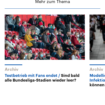
Mehr zum Thema
Archiv
Archiv
Testbetrieb mit Fans endet
Sind bald
Modelli
alle Bundesliga-Stadien wieder leer?
Infekti
können 