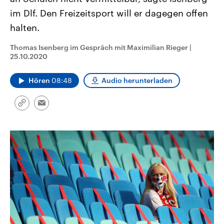
CDU, SPD und FDP regiert.-
aktuelle Weltgeschehen.
im Dlf. Den Freizeitsport will er dagegen offen
Umfragen, Prognosen,
Wahlprogramme, aktuelle Berichte
halten.
Sendungen
Programm
Podcasts
und Hintergründe zu den Parteien
und Kandidaten der anstehenden
Wahl.
Thomas Isenberg im Gespräch mit Maximilian Rieger
|
Audio-Archiv
25.10.2020
Hören
08:48
Audio herunterladen
Link
Email
kopieren/teilen