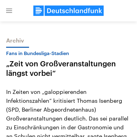
Close
menu
Archiv
Themen
Fans in Bundesliga-Stadien
„Zeit von Großveranstaltungen
längst vorbei“
In Zeiten von „galoppierenden
Infektionszahlen“ kritisiert Thomas Isenberg
Landtagswahl Sachsen-Anhalt
USA
(SPD, Berliner Abgeordnetenhaus)
2026
Aktuelle Beiträge, Analys
Alle Informationen
Hintergründe
Großveranstaltungen deutlich. Das sei parallel
Sachsen-Anhalt wählt am 6.
Wirtschaftlich und militäri
September 2026 einen neuen
gehören die Vereinigten S
zu Einschränkungen in der Gastronomie und
Landtag. Seit 2021 wird das
den mächtigsten Ländern 
an Schulen nicht vermittelbar, sagte Isenberg
Bundesland von einer Koalition aus
mit großem Einfluss auf d