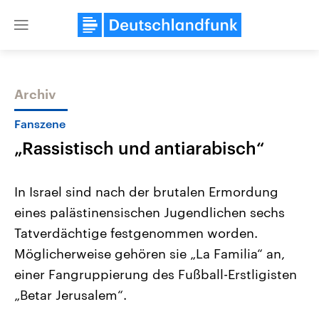
Close
menu
Archiv
Themen
Fanszene
„Rassistisch und antiarabisch“
In Israel sind nach der brutalen Ermordung
eines palästinensischen Jugendlichen sechs
Tatverdächtige festgenommen worden.
Landtagswahl Sachsen-Anhalt
USA
Möglicherweise gehören sie „La Familia“ an,
2026
Aktuelle Beiträge, Analys
Alle Informationen
einer Fangruppierung des Fußball-Erstligisten
Hintergründe
Sachsen-Anhalt wählt am 6.
Wirtschaftlich und militäri
„Betar Jerusalem“.
September 2026 einen neuen
gehören die Vereinigten S
Landtag. Seit 2021 wird das
den mächtigsten Ländern 
Bundesland von einer Koalition aus
mit großem Einfluss auf d