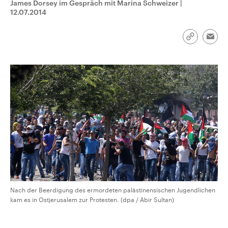
James Dorsey im Gespräch mit Marina Schweizer
|
CDU, SPD und FDP regiert.-
aktuelle Weltgeschehen.
12.07.2014
Umfragen, Prognosen,
Wahlprogramme, aktuelle Berichte
Sendungen
Programm
Podcasts
und Hintergründe zu den Parteien
und Kandidaten der anstehenden
Link
Emai
Wahl.
kopieren/te
Audio-Archiv
Nach der Beerdigung des ermordeten palästinensischen Jugendlichen
kam es in Ostjerusalem zur Protesten. (dpa / Abir Sultan)