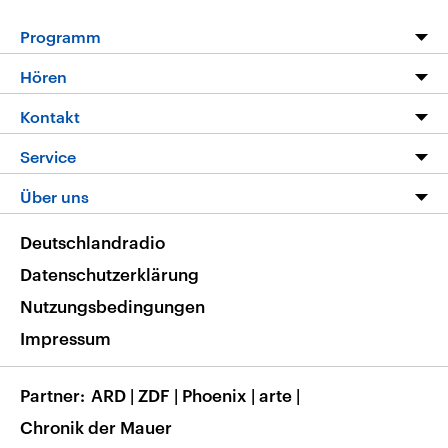
Programm
Programm
Hören
Alle Sendungen
Livestream
Kontakt
Die Nachrichten
Audios
Hörerservice
Service
Nachrichtenleicht
Podcasts
Social Media
FAQ
Über uns
Neue Beiträge auf dlf.de
Deutschlandfunk App
Newsletter
Deutschlandradio
Themen-Schwerpunkte
Nachrichten App
Deutschlandradio
Veranstaltungen
Presse
Frequenzen
Datenschutzerklärung
Musikliste
Ausbildung und Karriere
Nutzungsbedingungen
RSS
Transparenz
Impressum
Korrekturen
Barrierefreiheit
Partner
ARD
|
ZDF
|
Phoenix
|
arte
|
Chronik der Mauer