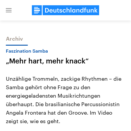
Close
menu
Archiv
Themen
Faszination Samba
„Mehr hart, mehr knack“
Unzählige Trommeln, zackige Rhythmen – die
Samba gehört ohne Frage zu den
energiegeladensten Musikrichtungen
Landtagswahl Sachsen-Anhalt
USA
überhaupt. Die brasilianische Percussionistin
2026
Aktuelle Beiträge, Analys
Alle Informationen
Angela Frontera hat den Groove. Im Video
Hintergründe
Sachsen-Anhalt wählt am 6.
Wirtschaftlich und militäri
zeigt sie, wie es geht.
September 2026 einen neuen
gehören die Vereinigten S
Landtag. Seit 2021 wird das
den mächtigsten Ländern 
Bundesland von einer Koalition aus
mit großem Einfluss auf d