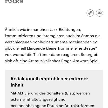
07.04.2016
CDU, SPD und FDP regiert.-
aktuelle Weltgeschehen.
Umfragen, Prognosen,
Wahlprogramme, aktuelle Berichte
Sendungen
Programm
Podcasts
und Hintergründe zu den Parteien
Link
Emai
und Kandidaten der anstehenden
kopieren/te
Wahl.
Audio-Archiv
Ähnlich wie in manchen Jazz-Richtungen,
kommunizieren und interagieren auch im Samba die
verschiedenen Schlaginstrumente miteinander. So
gibt die hell klingende kleine Trommel eine „Frage“
vor, worauf die Tieftöner dann reagieren. So ergibt
sich oft eine Art musikalisches Frage-Antwort-Spiel.
Redaktionell empfohlener externer
Inhalt
Mit Aktivierung des Schalters (Blau) werden
externe Inhalte angezeigt und
personenbezogene Daten an Drittplattformen