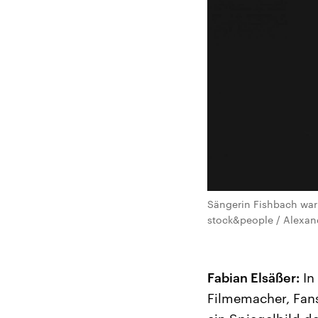
Sängerin Fishbach war 
stock&people / Alexan
Fabian Elsäßer:
In 
Filmemacher, Fans