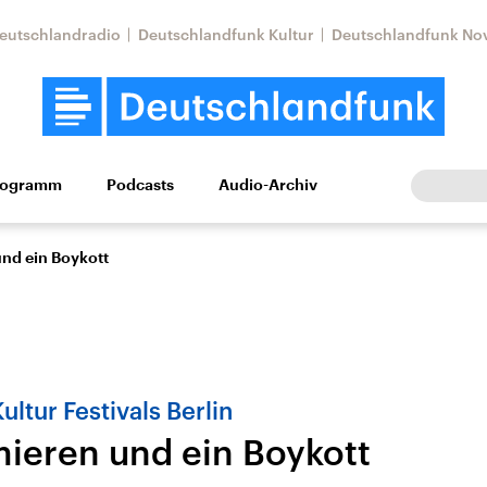
eutschlandradio
Deutschlandfunk Kultur
Deutschlandfunk No
rogramm
Podcasts
Audio-Archiv
Wirtschaft
Wissen
Kultur
Europa
Gesellschaf
und ein Boykott
ultur Festivals Berlin
mieren und ein Boykott
Nahostkonflikt
Iran
le Beiträge,
Aktuelle Lage und
Aktuelle Lage und