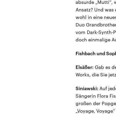
absurde „Mutti“, 
Ansatz? Und was d
wohl in eine neue
Duo Grandbrother
vom Dark-Synth-Po
doch einmalige Au
Fishbach und Sop
Elsäßer:
Gab es de
Works, die Sie je
Siniawski:
Auf jed
Sängerin Flora Fis
großen der Popges
„Voyage, Voyage“ 