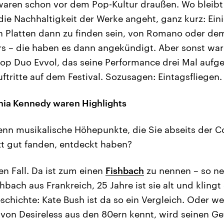
waren schon vor dem Pop-Kultur draußen. Wo bleibt 
ie Nachhaltigkeit der Werke angeht, ganz kurz: Ei
n Platten dann zu finden sein, von Romano oder dem 
s – die haben es dann angekündigt. Aber sonst wa
p Duo Evvol, das seine Performance drei Mal aufge
ftritte auf dem Festival. Sozusagen: Eintagsfliegen.
hia Kennedy waren Highlights
nn musikalische Höhepunkte, die Sie abseits der 
tzt gut fanden, entdeckt haben?
en Fall. Da ist zum einen
Fishbach
zu nennen – so ne
hbach aus Frankreich, 25 Jahre ist sie alt und kling
chichte: Kate Bush ist da so ein Vergleich. Oder w
von Desireless aus den 80ern kennt, wird seinen Gefa