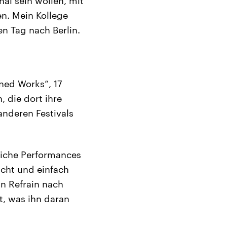
nal sein wollen, mit
en. Mein Kollege
en Tag nach Berlin.
ned Works“, 17
 die dort ihre
anderen Festivals
dliche Performances
icht und einfach
in Refrain nach
, was ihn daran