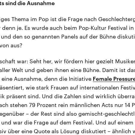
ts sind die Ausnahme
iges Thema im Pop ist die Frage nach Geschlechterg
er denn je. Es wurde auch beim Pop-Kultur Festival i
und den so genannten Panels auf der Bühne diskuti
avon aus?
chaft war: Seht her, wir fördern hier gezielt Musike
ller Welt und geben ihnen eine Bühne. Damit ist da
l eine Ausnahme, denn die Initiative
Female Pressur
äsentiert, wie stark Frauen auf internationalen Festiv
ik präsent sind. Und die Zahlen sind wirklich überr
ch stehen 79 Prozent rein männlichen Acts nur 14 P
egenüber – der Rest sind also gemischt-geschlecht
ge und war die Frage auf dem Festival. Und auf eine
iv über eine Quote als Lösung diskutiert – ähnlich