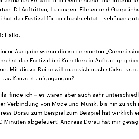
r aktuellen Popkultur in Deutschland und internatio
rten, DJ-Auftritten, Lesungen, Filmen und Gespräch
i hat das Festival für uns beobachtet – schönen gut
i:
Hallo.
ieser Ausgabe waren die so genannten „Commissio
n hat das Festival bei Künstlern in Auftrag gegeben,
en. Mit dieser Reihe will man sich noch stärker von 
st das Konzept aufgegangen?
eils, finde ich – es waren aber auch sehr unterschie
der Verbindung von Mode und Musik, bis hin zu schl
eas Dorau zum Beispiel zum Beispiel hat wirklich e
 Minuten abgefeuert! Andreas Dorau hat mir gesagt