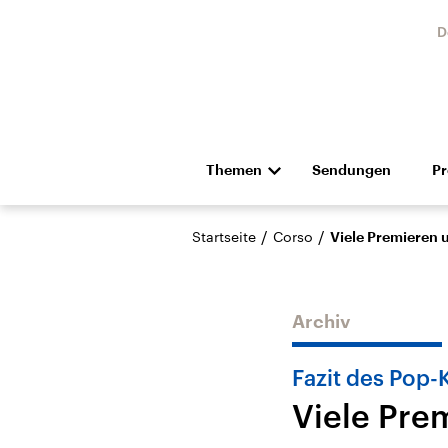
D
Themen
Sendungen
P
Die Nachrichten
Politik
/
/
Startseite
Corso
Viele Premieren 
Hörspiel und Feature
Musik
Archiv
Fazit des Pop-K
Viele Pre
Landtagswahl Sachsen-
USA
Anhalt 2026
Aktuel