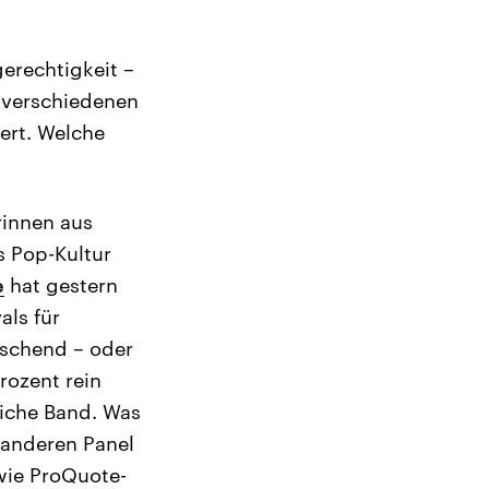
erechtigkeit –
n verschiedenen
ert. Welche
rinnen aus
s Pop-Kultur
e
hat gestern
als für
aschend – oder
rozent rein
liche Band. Was
m anderen Panel
 wie ProQuote-