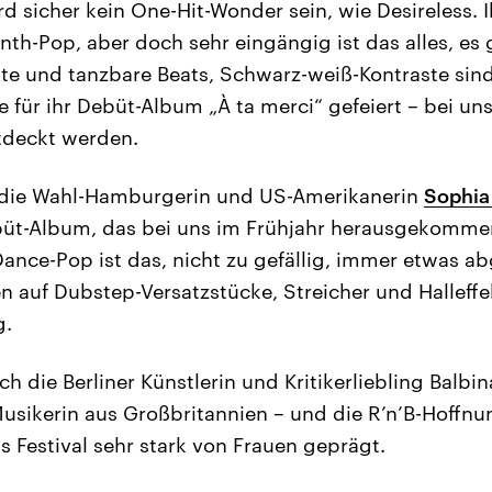
d sicher kein One-Hit-Wonder sein, wie Desireless. 
nth-Pop, aber doch sehr eingängig ist das alles, es
xte und tanzbare Beats, Schwarz-weiß-Kontraste sind 
e für ihr Debüt-Album „À ta merci“ gefeiert – bei un
ntdeckt werden.
: die Wahl-Hamburgerin und US-Amerikanerin
Sophia
büt-Album, das bei uns im Frühjahr herausgekommen
ance-Pop ist das, nicht zu gefällig, immer etwas ab
auf Dubstep-Versatzstücke, Streicher und Halleffe
g.
h die Berliner Künstlerin und Kritikerliebling Balbi
usikerin aus Großbritannien – und die R’n’B-Hoffnun
 Festival sehr stark von Frauen geprägt.