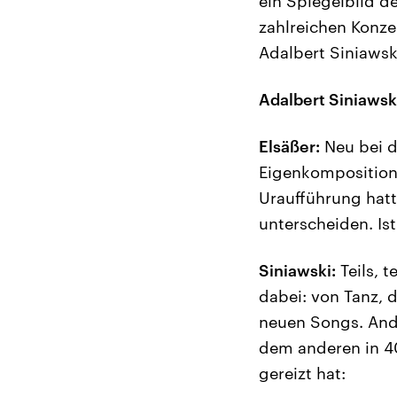
ein Spiegelbild de
zahlreichen Konze
Adalbert Siniawsk
Adalbert Siniawsk
Elsäßer:
Neu bei d
Eigenkompositione
Uraufführung hatt
unterscheiden. I
Siniawski:
Teils, t
dabei: von Tanz, 
neuen Songs. Andr
dem anderen in 40
gereizt hat: