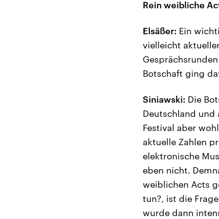
Rein weibliche Ac
Elsäßer:
Ein wicht
vielleicht aktuell
Gesprächsrunden 
Botschaft ging d
Siniawski:
Die Bots
Deutschland und a
Festival aber woh
aktuelle Zahlen pr
elektronische Mus
eben nicht. Demna
weiblichen Acts g
tun?, ist die Fra
wurde dann intens