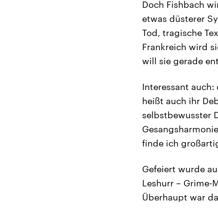
Doch Fishbach wir
etwas düsterer Sy
Tod, tragische Te
Frankreich wird si
will sie gerade e
Interessant auch
heißt auch ihr De
selbstbewusster D
Gesangsharmonien 
finde ich großarti
Gefeiert wurde auc
Leshurr – Grime-M
Überhaupt war das