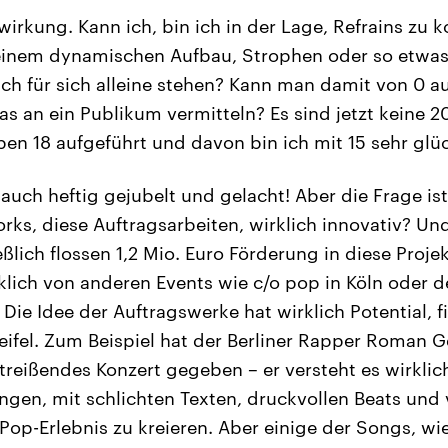
wirkung. Kann ich, bin ich in der Lage, Refrains zu 
inem dynamischen Aufbau, Strophen oder so etwas,
sch für sich alleine stehen? Kann man damit von 0 au
as an ein Publikum vermitteln? Es sind jetzt keine 2
en 18 aufgeführt und davon bin ich mit 15 sehr glüc
auch heftig gejubelt und gelacht! Aber die Frage is
s, diese Auftragsarbeiten, wirklich innovativ? Und
ßlich flossen 1,2 Mio. Euro Förderung in diese Proje
rklich von anderen Events wie c/o pop in Köln oder
Die Idee der Auftragswerke hat wirklich Potential, f
ifel. Zum Beispiel hat der Berliner Rapper Roman 
treißendes Konzert gegeben – er versteht es wirklic
gen, mit schlichten Texten, druckvollen Beats und v
Pop-Erlebnis zu kreieren. Aber einige der Songs, wie