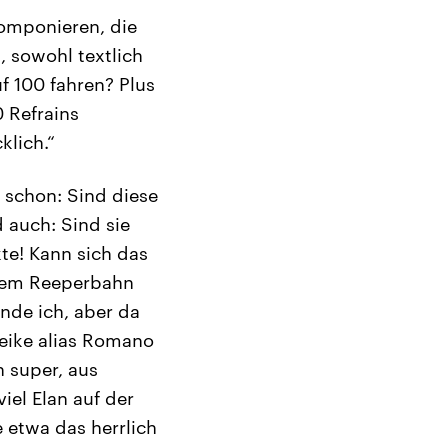
komponieren, die
 sowohl textlich
f 100 fahren? Plus
0 Refrains
klich.“
t schon: Sind diese
 auch: Sind sie
kte! Kann sich das
 dem Reeperbahn
inde ich, aber da
Geike alias Romano
h super, aus
iel Elan auf der
 etwa das herrlich