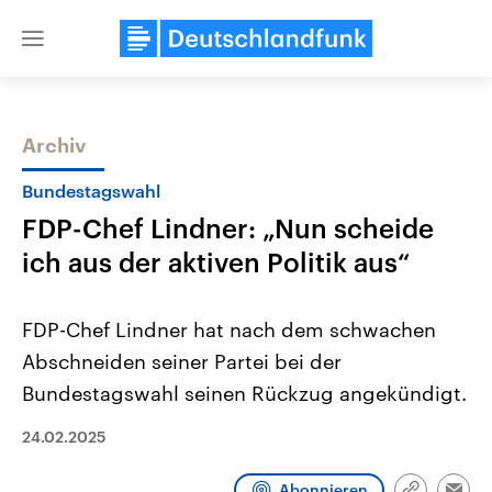
Close
menu
Archiv
Themen
Bundestagswahl
FDP-Chef Lindner: „Nun scheide
ich aus der aktiven Politik aus“
FDP-Chef Lindner hat nach dem schwachen
Abschneiden seiner Partei bei der
Landtagswahl Sachsen-Anhalt
USA
Bundestagswahl seinen Rückzug angekündigt.
2026
Aktuelle Beiträge, Analys
Alle Informationen
Hintergründe
Sachsen-Anhalt wählt am 6.
Wirtschaftlich und militäri
24.02.2025
September 2026 einen neuen
gehören die Vereinigten S
Landtag. Seit 2021 wird das
den mächtigsten Ländern 
Bundesland von einer Koalition aus
mit großem Einfluss auf d
Abonnieren