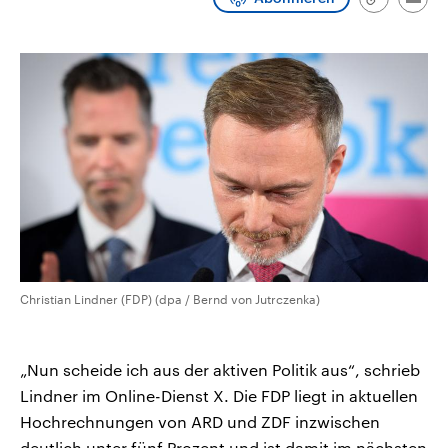
Link
Emai
CDU, SPD und FDP regiert.-
aktuelle Weltgeschehen.
kopieren/te
Umfragen, Prognosen,
Wahlprogramme, aktuelle Berichte
Sendungen
Programm
Podcasts
und Hintergründe zu den Parteien
und Kandidaten der anstehenden
Wahl.
Audio-Archiv
Christian Lindner (FDP) (dpa / Bernd von Jutrczenka)
„Nun scheide ich aus der aktiven Politik aus“, schrieb
Lindner im Online-Dienst X. Die FDP liegt in aktuellen
Hochrechnungen von ARD und ZDF inzwischen
deutlich unter fünf Prozent und ist damit im nächsten