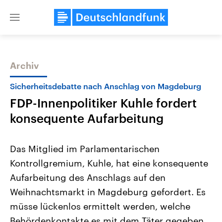
Close
menu
Archiv
Themen
Sicherheitsdebatte nach Anschlag von Magdeburg
FDP-Innenpolitiker Kuhle fordert
konsequente Aufarbeitung
Das Mitglied im Parlamentarischen
Kontrollgremium, Kuhle, hat eine konsequente
Landtagswahl Sachsen-Anhalt
USA
Aufarbeitung des Anschlags auf den
2026
Aktuelle Beiträge, Analys
Alle Informationen
Hintergründe
Weihnachtsmarkt in Magdeburg gefordert. Es
Sachsen-Anhalt wählt am 6.
Wirtschaftlich und militäri
September 2026 einen neuen
gehören die Vereinigten S
müsse lückenlos ermittelt werden, welche
Landtag. Seit 2021 wird das
den mächtigsten Ländern 
Behördenkontakte es mit dem Täter gegeben
Bundesland von einer Koalition aus
mit großem Einfluss auf d