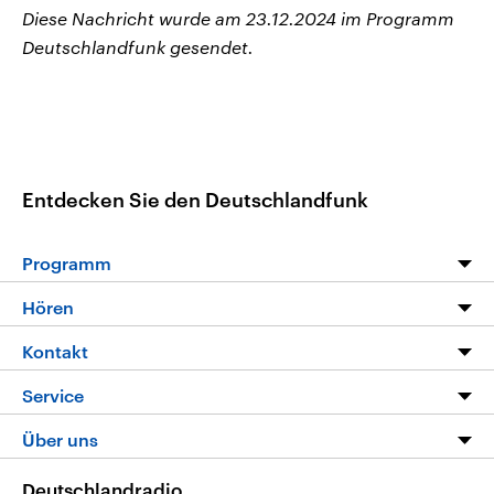
Diese Nachricht wurde am 23.12.2024 im Programm
Deutschlandfunk gesendet.
Entdecken Sie den Deutschlandfunk
Programm
Programm
Hören
Alle Sendungen
Livestream
Kontakt
Die Nachrichten
Audios
Hörerservice
Service
Nachrichtenleicht
Podcasts
Social Media
FAQ
Über uns
Neue Beiträge auf dlf.de
Deutschlandfunk App
Newsletter
Deutschlandradio
Themen-Schwerpunkte
Nachrichten App
Deutschlandradio