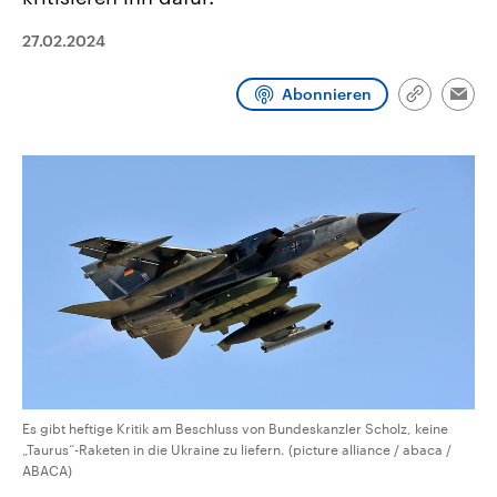
CDU, SPD und FDP regiert.-
aktuelle Weltgeschehen.
Umfragen, Prognosen,
27.02.2024
Wahlprogramme, aktuelle Berichte
Sendungen
Programm
Podcasts
und Hintergründe zu den Parteien
und Kandidaten der anstehenden
Abonnieren
Wahl.
Link
Emai
kopieren/te
Audio-Archiv
Es gibt heftige Kritik am Beschluss von Bundeskanzler Scholz, keine
„Taurus“-Raketen in die Ukraine zu liefern. (picture alliance / abaca /
ABACA)