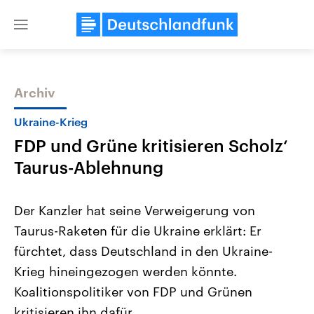
Close
menu
Archiv
Themen
Ukraine-Krieg
FDP und Grüne kritisieren Scholz‘
Taurus-Ablehnung
Der Kanzler hat seine Verweigerung von
Taurus-Raketen für die Ukraine erklärt: Er
Landtagswahl Sachsen-Anhalt
USA
fürchtet, dass Deutschland in den Ukraine-
2026
Aktuelle Beiträge, Analys
Alle Informationen
Hintergründe
Krieg hineingezogen werden könnte.
Sachsen-Anhalt wählt am 6.
Wirtschaftlich und militäri
September 2026 einen neuen
gehören die Vereinigten S
Koalitionspolitiker von FDP und Grünen
Landtag. Seit 2021 wird das
den mächtigsten Ländern 
kritisieren ihn dafür.
Bundesland von einer Koalition aus
mit großem Einfluss auf d