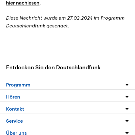
hier nachlesen
.
Diese Nachricht wurde am 27.02.2024 im Programm
Deutschlandfunk gesendet.
Entdecken Sie den Deutschlandfunk
Programm
Programm
Hören
Alle Sendungen
Livestream
Kontakt
Die Nachrichten
Audios
Hörerservice
Service
Nachrichtenleicht
Podcasts
Social Media
FAQ
Über uns
Neue Beiträge auf dlf.de